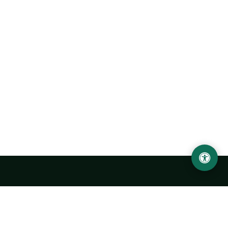
Ургенчский государственный университет
имени Абу Райхана Беруни
Адрес: 220100, Узбекистан, город Ургенч, улица Х. Олимжона,