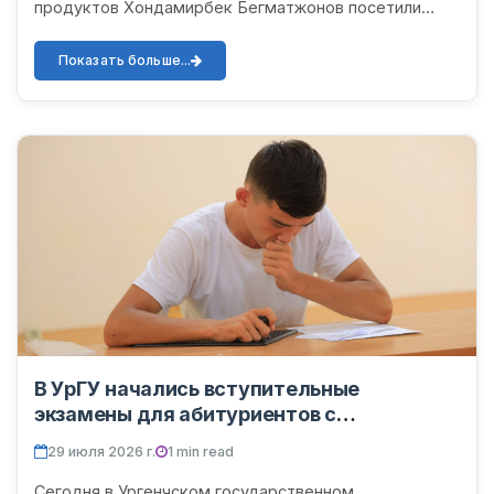
продуктов Хондамирбек Бегматжонов посетили
Ургенчский государственный университет имени Абу
Райхана Беруни. В...
Показать больше...
В УрГУ начались вступительные
экзамены для абитуриентов с
нарушениями зрения
29 июля 2026 г.
1 min read
Сегодня в Ургенчском государственном