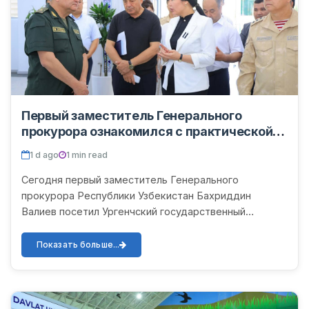
Первый заместитель Генерального
прокурора ознакомился с практической
работой по концепции безопасной зоны в
1 d ago
1 min read
УрГУ
Сегодня первый заместитель Генерального
прокурора Республики Узбекистан Бахриддин
Валиев посетил Ургенчский государственный
университет. В ходе визита он ознакомился с
презентацией о работе, проводимо...
Показать больше...