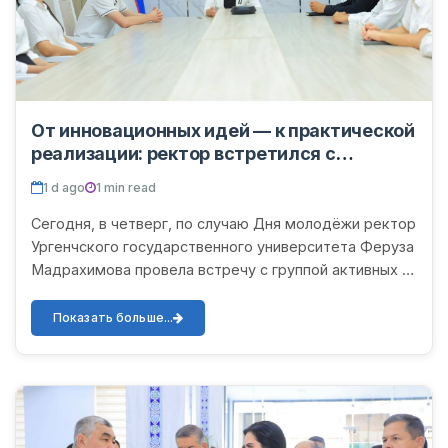
От инновационных идей — к практической
реализации: ректор встретился с
молодёжью
1 d ago
1 min read
Сегодня, в четверг, по случаю Дня молодёжи ректор
Ургенчского государственного университета Феруза
Мадрахимова провела встречу с группой активных и
инициативных студентов университета. В ходе
встречи...
Показать больше...