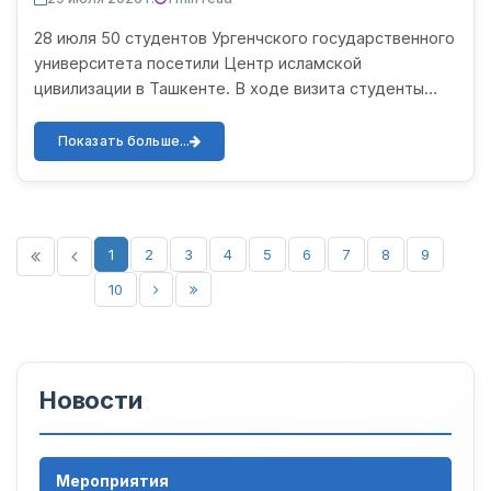
28 июля 50 студентов Ургенчского государственного
университета посетили Центр исламской
цивилизации в Ташкенте. В ходе визита студенты
подробно ознакомились с собранными в центре
редкими рукописями, и...
Показать больше...
1
2
3
4
5
6
7
8
9
10
Новости
Мероприятия