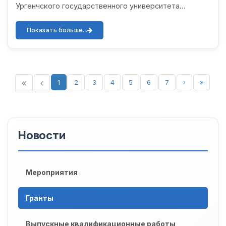
Ургенчского государственного университета
Назаров Муроджон Максудбекович выиграл конкурс,
объявленный Агентством иннова...
Показать больше...
1
2
3
4
5
6
7
Новости
Мероприятия
Гранты
Выпускные квалификационные работы