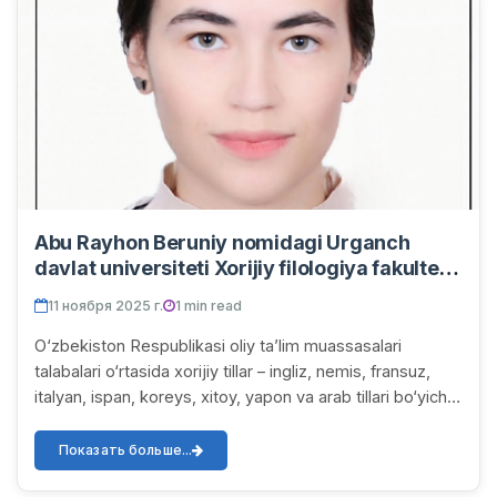
Abu Rayhon Beruniy nomidagi Urganch
davlat universiteti Xorijiy filologiya fakulteti
4-kurs talabasi Maqsudova Mohida
11 ноября 2025 г.
1 min read
Maqsudovna nemis tili yo‘nalishida faxrli 2-
o‘rinni qo‘lga kiritdi!
O‘zbekiston Respublikasi oliy ta’lim muassasalari
talabalari o‘rtasida xorijiy tillar – ingliz, nemis, fransuz,
italyan, ispan, koreys, xitoy, yapon va arab tillari bo‘yicha
o‘tkazilgan fan olimpiadas...
Показать больше...