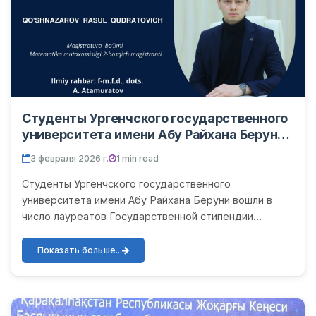
Студенты Ургенчского государственного
университета имени Абу Райхана Беруни
— лауреаты Государственной стипендии
3 февраля 2026 г.
1 min read
Президента Республики Узбекистан на
2025/2026 учебный год
Студенты Ургенчского государственного
университета имени Абу Райхана Беруни вошли в
число лауреатов Государственной стипендии
Президента Республики Узбекистан на 2025–2026
учебный год. Искренне поздра...
Показать больше...