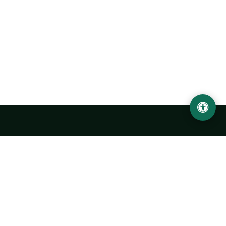
Ургенчский государственный университет
имени Абу Райхана Беруни
Адрес: 220100, Узбекистан, город Ургенч, улица Х. Олимжона,
14.
+998 62 224 6700
info@urdu.uz