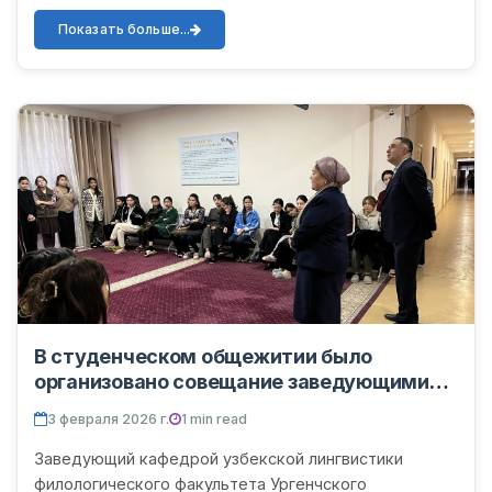
университета имени Абу Райхона Беруни,
Отамуратова Муйиба, посетила арен...
Показать больше...
В студенческом общежитии было
организовано совещание заведующими
кафедрами.
3 февраля 2026 г.
1 min read
Заведующий кафедрой узбекской лингвистики
филологического факультета Ургенчского