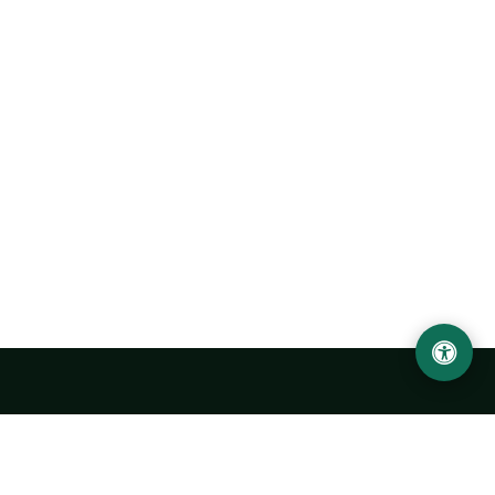
Ургенчский государственный университет
имени Абу Райхана Беруни
Адрес: 220100, Узбекистан, город Ургенч, улица Х. Олимжона,