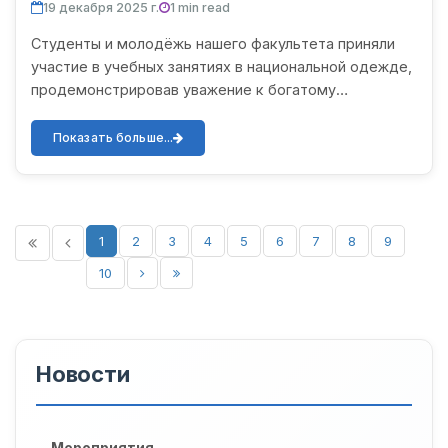
19 декабря 2025 г.
1 min read
Студенты и молодёжь нашего факультета приняли
участие в учебных занятиях в национальной одежде,
продемонстрировав уважение к богатому
культурному наследию, традициям и ценностям
нашего народа. Национа...
Показать больше...
1
2
3
4
5
6
7
8
9
10
Новости
Мероприятия