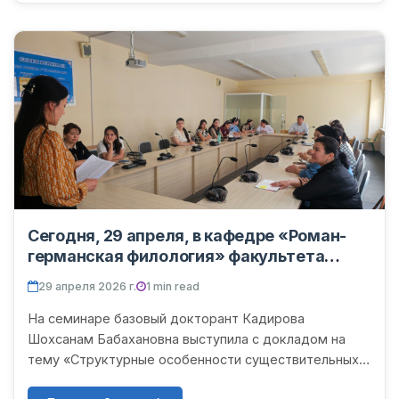
Сегодня, 29 апреля, в кафедре «Роман-
германская филология» факультета
иностранных филологий Ургенчского
29 апреля 2026 г.
1 min read
государственного университета имени
Абу Райхона Беруни состоялся очередной
На семинаре базовый докторант Кадирова
научно-теоретический семинар.
Шохсанам Бабахановна выступила с докладом на
тему «Структурные особенности существительных,
выражающих природные явления в немецком и