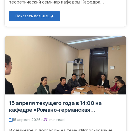
теоретический семинар кафедры Кафедра
географии факультета естественных и
сельскохозяйственных наук. На семинаре...
Показать больше...
15 апреля текущего года в 14:00 на
кафедре «Романо-германская
филология» факультета иностранной
15 апреля 2026 г.
1 min read
филологии Ургенчский государственный
университет имени Абу Райхана Беруни
В семинаре с докладом на тему «Использование