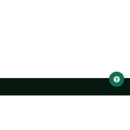
Ургенчский государственный университет
имени Абу Райхана Беруни
Адрес: 220100, Узбекистан, город Ургенч, улица Х. Олимжона,
14.