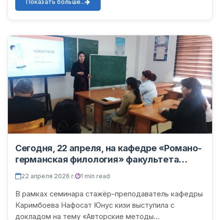
узбекском языках». В семина...
Показать больше...
Сегодня, 22 апреля, на кафедре «Романо-
германская филология» факультета
иностранной филологии Ургенчского
22 апреля 2026 г.
1 min read
государственного университета имени
Абу Райхана Беруни состоялся очередной
В рамках семинара стажёр-преподаватель кафедры
научно-теоретический семинар.
Каримбоева Нафосат Юнус кизи выступила с
докладом на тему «Авторские методы