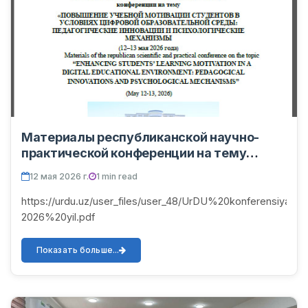
Материалы республиканской научно-
практической конференции на тему
«ПОВЫШЕНИЕ УЧЕБНОЙ МОТИВАЦИИ
12 мая 2026 г.
1 min read
СТУДЕНТОВ В УСЛОВИЯХ ЦИФРОВОЙ
ОБРАЗОВАТЕЛЬНОЙ СРЕДЫ:
https://urdu.uz/user_files/user_48/UrDU%20konferensiya%
ПЕДАГОГИЧЕСКИЕ ИННОВАЦИИ И
2026%20yil.pdf
ПСИХОЛОГИЧЕСКИЕ МЕХАНИЗМЫ (12–13
мая 2026 года)
Показать больше...