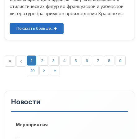
состоялся очередной научно-
стилистических фигур во французской и узбекской
теоретический семинар.
литературе (на примере произведения Красное и
чёрное)» выступила магистрантка 2 курса
Шоназарова Севинчой Д...
Показать больше...
1
2
3
4
5
6
7
8
9
10
Новости
Мероприятия