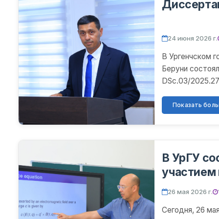
Диссерта
24 июня 2026 г.
В Ургенчском г
Беруни состоял
DSc.03/2025.27
преподаватель 
Показать больш
В УрГУ со
участием 
Хосе Торр
26 мая 2026 г.
Сегодня, 26 ма