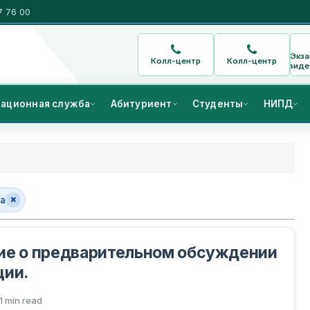
7 76 00
Экз
Колл-центр
Колл-центр
виде
ационная служба
Абитуриент
Студенты
НИПД
та
ие о предварительном обсуждении
ции.
1 min read