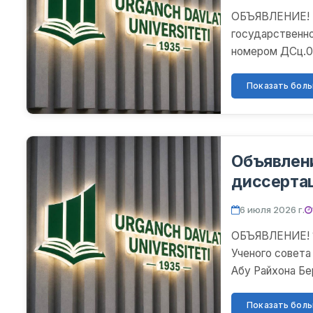
ОБЪЯВЛЕНИЕ! Н
государственно
номером ДСц.03/
состоялось обс
Показать больш
Объявлен
диссерта
6 июля 2026 г.
ОБЪЯВЛЕНИЕ! 11
Ученого совета
Абу Райхона Бе
котором будет 
Показать больш