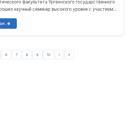
ического факультета Ургенчского государственного
рошел научный семинар высокого уровня с участием
е...
6
7
8
9
10