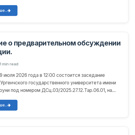
следо...
е...
ие о предварительном обсуждении
ции.
1 min read
июля 2026 года в 12:00 состоится заседание
 Ургенчского государственного университета имени
руни под номером ДСц.03/2025.27.12.Тар.06.01, на
обс...
е...