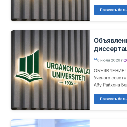
независимым ис
Показать больш
Объявлен
диссерта
6 июля 2026 г.
ОБЪЯВЛЕНИЕ! 9 
Ученого совета
Абу Райхона Бе
котором будет 
Показать больш