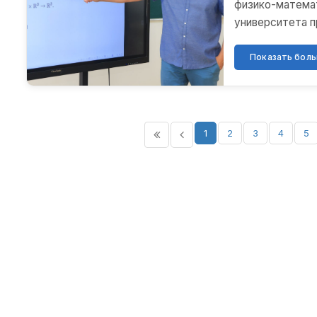
физико-математ
университета п
зарубежн...
Показать больш
1
2
3
4
5