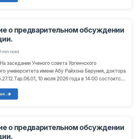
ие о предварительном обсуждении
ции.
1 min read
а заседании Ученого совета Ургенчского
го университета имени Абу Райхона Беруния, доктора
27.12.Тар.06.01, 10 июля 2026 года в 14:00 состоится
с...
е...
ие о предварительном обсуждении
ции.