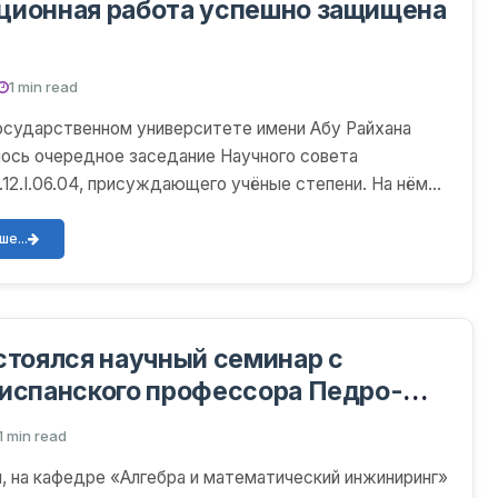
ционная работа успешно защищена
1 min read
осударственном университете имени Абу Райхана
ось очередное заседание Научного совета
.12.I.06.04, присуждающего учёные степени. На нём
кафедры...
е...
стоялся научный семинар с
испанского профессора Педро-
еса Вильярройи
1 min read
я, на кафедре «Алгебра и математический инжиниринг»