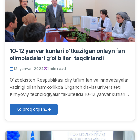
10-12 yanvar kunlari o’tkazilgan onlayn fan
olimpiadalari g’oliblilari taqdirlandi
12-yanvar, 2024
1 min read
O’zbekiston Respublikasi oliy ta’lim fan va innovatsiyalar
vazirligi bilan hamkorlikda Urganch davlat universiteti
Kimyoviy texnologiyalar fakultetida 10-12 yanvar kunlari
o’tkazilgan onlayn fan olimp...
Ko'proq o'qish...