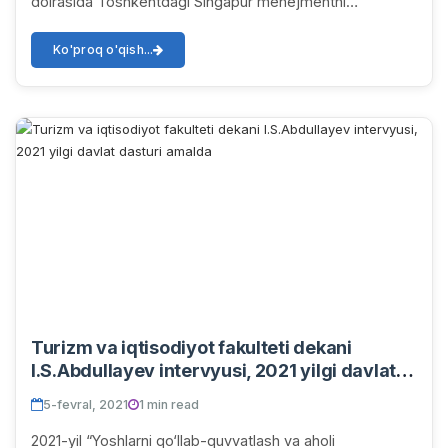
doirasida Toshkentdagi Singapur menejmentni
rivojlantirish institutida BMTTDning Oʼzbekistondagi
vak...
Ko'proq o'qish...
Turizm va iqtisodiyot fakulteti dekani
I.S.Abdullayev intervyusi, 2021 yilgi davlat
dasturi amalda
5-fevral, 2021
1 min read
2021-yil “Yoshlarni qo‘llab-quvvatlash va aholi