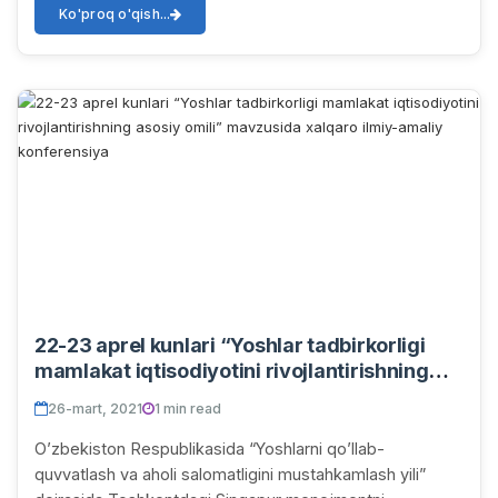
Ko'proq o'qish...
22-23 aprel kunlari “Yoshlar tadbirkorligi
mamlakat iqtisodiyotini rivojlantirishning
asosiy omili” mavzusida xalqaro ilmiy-
26-mart, 2021
1 min read
amaliy konferensiya
Oʼzbekiston Respublikasida “Yoshlarni qoʼllab-
quvvatlash va aholi salomatligini mustahkamlash yili”