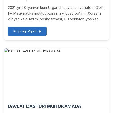
2021-yil 28-yanvar kuni Urganch davlat universiteti, O‘zR
FA Matematika instituti Xorazm viloyati bo‘limi, Xorazm
viloyati xalq ta’limi boshqarmasi, O‘zbekiston yoshlar
ittifoqi Xorazm viloyati bo‘lim...
Ko'proq o'qish...
DAVLAT DASTURI MUHOKAMADA