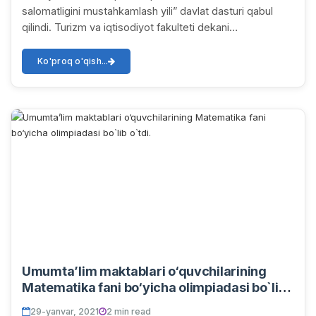
salomatligini mustahkamlash yili” davlat dasturi qabul
qilindi. Turizm va iqtisodiyot fakulteti dekani
I.S.Abdullayev intervyusi.
Ko'proq o'qish...
Umumta’lim maktablari o‘quvchilarining
Matematika fani bo‘yicha olimpiadasi bo`lib
o`tdi.
29-yanvar, 2021
2 min read