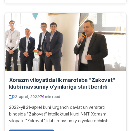
Xorazm viloyatida ilk marotaba "Zakovat"
klubi mavsumiy o‘yinlariga start berildi
22-aprel, 2022
1 min read
2022-yil 21-aprel kuni Urganch davlat universiteti
binosida "Zakovat” intellektual klubi NNT Xorazm
viloyati "Zakovat" klubi mavsumiy o‘yinlari ochilish
marosimi va 1-tur o‘yini bo‘lib o‘tdi. Turnir...