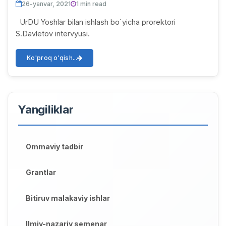
26-yanvar, 2021
1 min read
UrDU Yoshlar bilan ishlash bo`yicha prorektori
S.Davletov intervyusi.
Ko'proq o'qish...
Yangiliklar
Ommaviy tadbir
Grantlar
Bitiruv malakaviy ishlar
Ilmiy-nazariy semenar