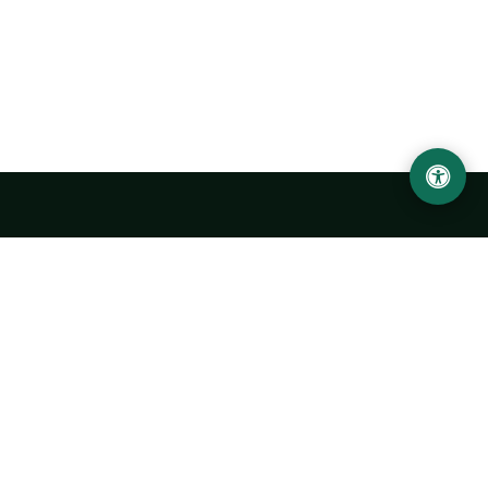
Abu Rayhon Beruniy nomidagi Urganch davlat
universiteti
O‘zbekiston, Urganch shahar, 220100, Hamid Olimjon ko‘chasi, 14-
uy
+998 62 224 6700
info@urdu.uz
Avtobus 7, 13, 28