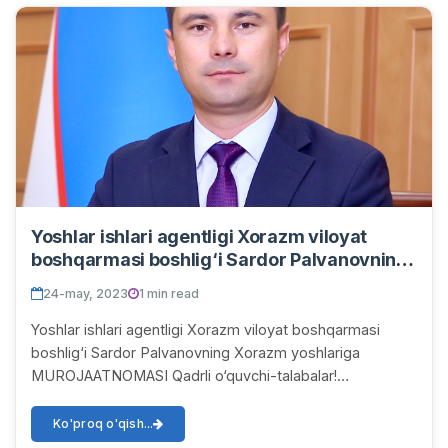
Yoshlar ishlari agentligi Xorazm viloyat
boshqarmasi boshlig‘i Sardor Palvanovning
Xorazm yoshlariga MUROJAATNOMASI
24-may, 2023
1 min read
Yoshlar ishlari agentligi Xorazm viloyat boshqarmasi
boshlig‘i Sardor Palvanovning Xorazm yoshlariga
MUROJAATNOMASI Qadrli o‘quvchi-talabalar!
O‘zbekiston yoshlarining qat’iyati, intellektual salohiya...
Ko'proq o'qish...