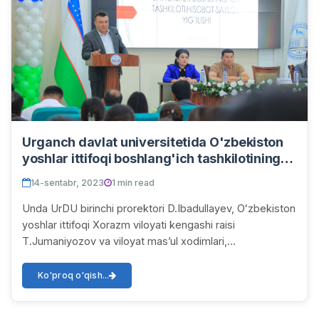
Urganch davlat universitetida O'zbekiston
yoshlar ittifoqi boshlang'ich tashkilotining
hisobot-saylov yig'ilishi bo'lib o'tdi
14-sentabr, 2023
1 min read
Unda UrDU birinchi prorektori D.Ibadullayev, Oʻzbekiston
yoshlar ittifoqi Xorazm viloyati kengashi raisi
T.Jumaniyozov va viloyat masʼul xodimlari,
fakultetlarning yoshlar bilan ishlash boʻyicha dekan...
Ko'proq o'qish...