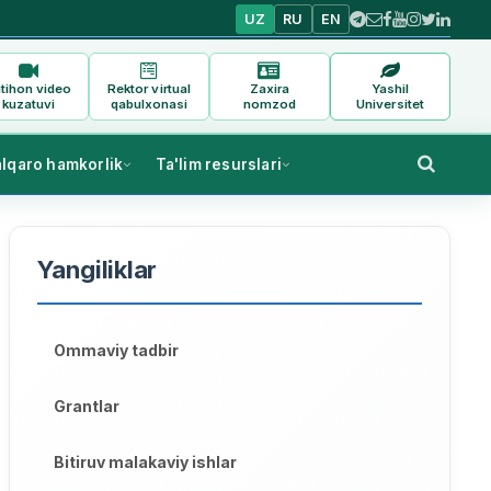
UZ
RU
EN
tihon video
Rektor virtual
Zaxira
Yashil
kuzatuvi
qabulxonasi
nomzod
Universitet
alqaro hamkorlik
Ta'lim resurslari
Yangiliklar
Ommaviy tadbir
Grantlar
Bitiruv malakaviy ishlar