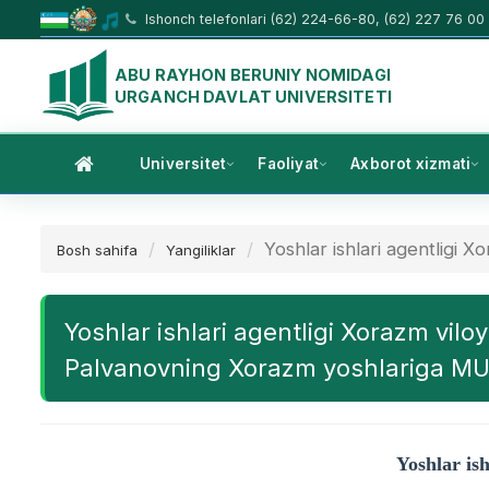
Ishonch telefonlari (62) 224-66-80, (62) 227 76 00
ABU RAYHON BERUNIY NOMIDAGI
URGANCH DAVLAT UNIVERSITETI
Universitet
Faoliyat
Axborot xizmati
Yoshlar ishlari agentligi Xo
Bosh sahifa
Yangiliklar
Yoshlar ishlari agentligi Xorazm vil
Palvanovning Xorazm yoshlariga 
Yoshlar ish