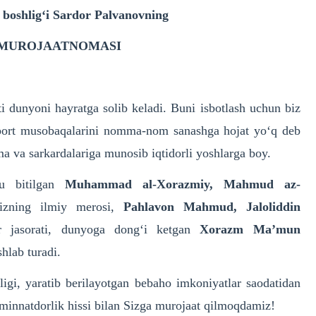
boshlig‘i Sardor Palvanovning
ga MUROJAATNOMASI
ati dunyoni hayratga solib keladi. Buni isbotlash uchun biz
-sport musobaqalarini nomma-nom sanashga hojat yo‘q deb
 va sarkardalariga munosib iqtidorli yoshlarga boy.
gu bitilgan
Muhammad al-Xorazmiy, Mahmud az-
izning ilmiy merosi,
Pahlavon Mahmud, Jaloliddin
r jasorati, dunyoga dong‘i ketgan
Xorazm Ma’mun
shlab turadi.
igi, yaratib berilayotgan bebaho imkoniyatlar saodatidan
 minnatdorlik hissi bilan Sizga murojaat qilmoqdamiz!