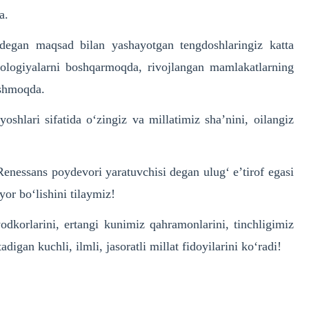
a.
degan maqsad bilan yashayotgan tengdoshlaringiz katta
ologiyalarni boshqarmoqda, rivojlangan mamlakatlarning
ashmoqda.
shlari sifatida o‘zingiz va millatimiz sha’nini, oilangiz
enessans poydevori yaratuvchisi degan ulug‘ e’tirof egasi
or bo‘lishini tilaymiz!
dkorlarini, ertangi kunimiz qahramonlarini, tinchligimiz
gan kuchli, ilmli, jasoratli millat fidoyilarini ko‘radi!