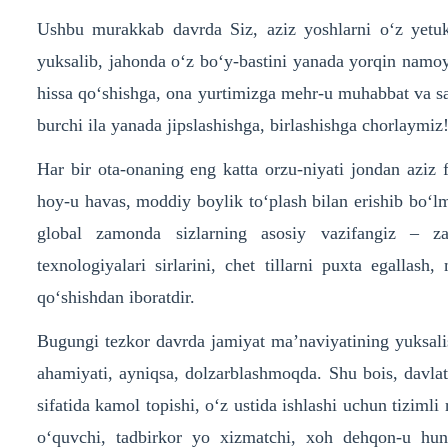
Ushbu murakkab davrda Siz, aziz yoshlarni o‘z yetuk 
yuksalib, jahonda o‘z bo‘y-bastini yanada yorqin namo
hissa qo‘shishga, ona yurtimizga mehr-u muhabbat va sad
burchi ila yanada jipslashishga, birlashishga chorlaymiz
Har bir ota-onaning eng katta orzu-niyati jondan aziz f
hoy-u havas, moddiy boylik to‘plash bilan erishib bo‘l
global zamonda sizlarning asosiy vazifangiz – za
texnologiyalari sirlarini, chet tillarni puxta egallas
qo‘shishdan iboratdir.
Bugungi tezkor davrda jamiyat ma’naviyatining yuksalis
ahamiyati, ayniqsa, dolzarblashmoqda. Shu bois, davlat
sifatida kamol topishi, o‘z ustida ishlashi uchun tizimli
o‘quvchi, tadbirkor yo xizmatchi, xoh dehqon-u huna