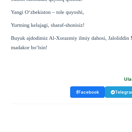
Yangi O‘zbekiston – tole quyoshi,
Yurtning kelajagi, sharaf-shonisiz!
Buyuk ajdodimiz Al-Xorazmiy ilmiy dahosi, Jaloliddin 
madakor bo‘lsin!
Ula
Facebook
Telegr