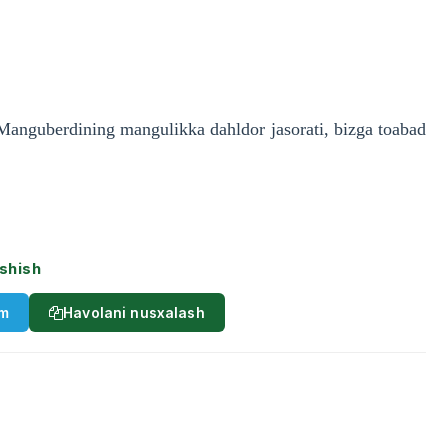
Manguberdining mangulikka dahldor jasorati, bizga toabad
shish
am
Havolani nusxalash