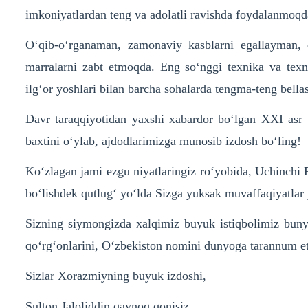
imkoniyatlardan teng va adolatli ravishda foydalanmoqd
O‘qib-o‘rganaman, zamonaviy kasblarni egallayman, 
marralarni zabt etmoqda. Eng so‘nggi texnika va texn
ilg‘or yoshlari bilan barcha sohalarda tengma-teng bell
Davr taraqqiyotidan yaxshi xabardor bo‘lgan XXI asr yo
baxtini o‘ylab, ajdodlarimizga munosib izdosh bo‘ling!
Ko‘zlagan jami ezgu niyatlaringiz ro‘yobida, Uchinchi R
bo‘lishdek qutlug‘ yo‘lda Sizga yuksak muvaffaqiyatlar y
Sizning siymongizda xalqimiz buyuk istiqbolimiz bunyo
qo‘rg‘onlarini, O‘zbekiston nomini dunyoga tarannum etadi
Sizlar Xorazmiyning buyuk izdoshi,
Sulton Jaloliddin qaynoq qonisiz.