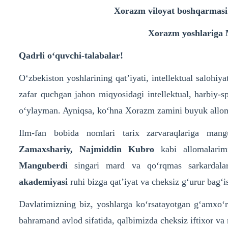
Xorazm viloyat boshqarmasi 
Xorazm yoshlari
Qadrli o‘quvchi-talabalar!
O‘zbekiston yoshlarining qat’iyati, intellektual salohiy
zafar quchgan jahon miqyosidagi intellektual, harbiy
o‘ylayman. Ayniqsa, ko‘hna Xorazm zamini buyuk alloma
Ilm-fan bobida nomlari tarix zarvaraqlariga man
Zamaxshariy, Najmiddin Kubro
kabi allomalarim
Manguberdi
singari mard va qo‘rqmas sarkardala
akademiyasi
ruhi bizga qat’iyat va cheksiz g‘urur bag‘i
Davlatimizning biz, yoshlarga ko‘rsatayotgan g‘amxo‘rl
bahramand avlod sifatida, qalbimizda cheksiz iftixor va