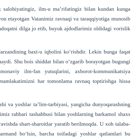
salohiyatingiz, ilm-u ma’rifatingiz bilan kundan kunga
yon etayotgan Vatanimiz ravnaqi va taraqqiyotiga munosib
oqatni dilga jo etib, buyuk ajdodlarimiz oldidagi vorislik
!
arzandining baxt-u iqbolini ko‘rishdir. Lekin bunga faqat
maydi. Shu bois shiddat bilan o‘zgarib borayotgan bugungi
monaviy ilm-fan yutuqlarini, axborot-kommunikatsiya
h, mamlakatimizni har tomonlama ravnaq toptirishga hissa
hi va yoshlar ta’lim-tarbiyasi, yangicha dunyoqarashning
imiz rahbari tashabbusi bilan yoshlarning barkamol shaxs
 ravishda shart-sharoitlar yaratib berilmoqda. U xoh talaba-
rmand bo‘lsin, barcha toifadagi yoshlar qatlamlari bu