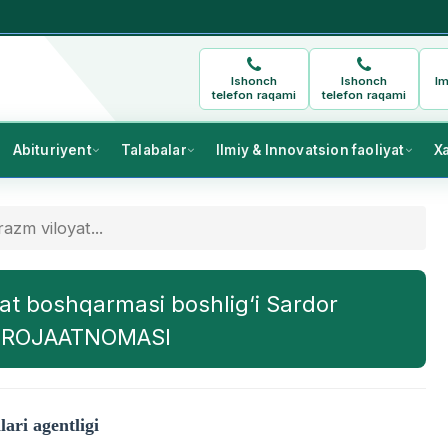
Ishonch
Ishonch
Im
telefon raqami
telefon raqami
Abituriyent
Talabalar
Ilmiy & Innovatsion faoliyat
X
razm viloyat...
oyat boshqarmasi boshlig‘i Sardor
MUROJAATNOMASI
lari agentligi