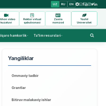
UZ
RU
EN
tihon video
Rektor virtual
Zaxira
Yashil
kuzatuvi
qabulxonasi
nomzod
Universitet
alqaro hamkorlik
Ta'lim resurslari
Yangiliklar
Ommaviy tadbir
Grantlar
Bitiruv malakaviy ishlar