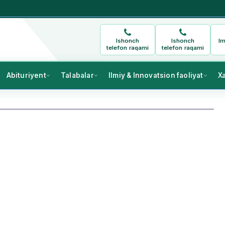
Ishonch
Ishonch
Im
telefon raqami
telefon raqami
Abituriyent
Talabalar
Ilmiy & Innovatsion faoliyat
X