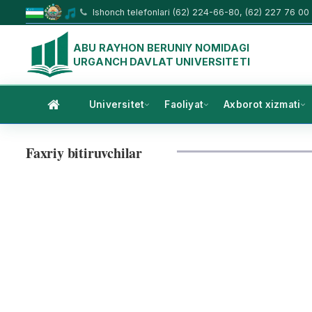
Ishonch telefonlari (62) 224-66-80, (62) 227 76 00
ABU RAYHON BERUNIY NOMIDAGI
URGANCH DAVLAT UNIVERSITETI
Universitet
Faoliyat
Axborot xizmati
Faxriy bitiruvchilar