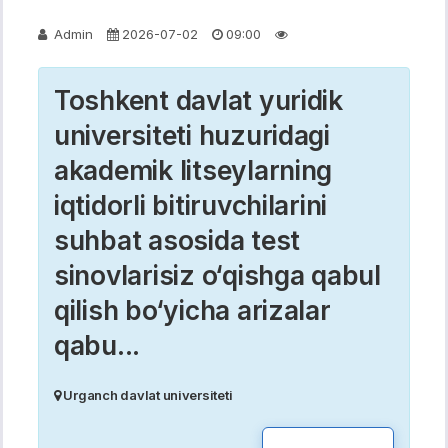
Admin
2026-07-02
09:00
Toshkent davlat yuridik
universiteti huzuridagi
akademik litseylarning
iqtidorli bitiruvchilarini
suhbat asosida test
sinovlarisiz o‘qishga qabul
qilish bo‘yicha arizalar
qabu...
Urganch davlat universiteti
READ MOR