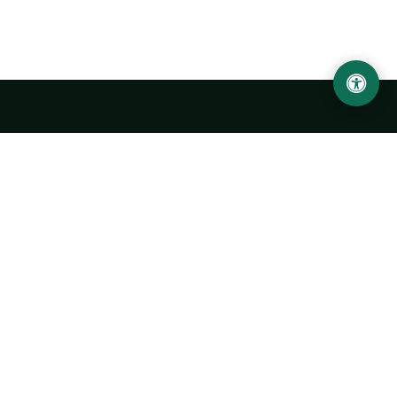
Abu Rayhon Beruniy nomidagi Urganch davlat
universiteti
O‘zbekiston, Urganch shahar, 220100, Hamid Olimjon ko‘chasi, 14-
uy
+998 62 224 6700
info@urdu.uz
Avtobus 7, 13, 28