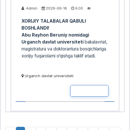
Admin
2026-06-16
9.00
XORIJIY TALABALAR QABULI
BOSHLANDI!
Abu Rayhon Beruniy nomidagi
Urganch davlat universiteti
bakalavriat,
magistratura va doktorantura bosqichlariga
xorijiy fuqarolarni o‘qishga taklif etadi.
Urganch davlat universiteti
READ MOR