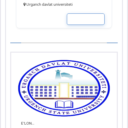
Urganch davlat universiteti
READ MOR
E'LON...