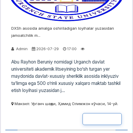
DXSh asosida amalga oshiriladigan loyihalar yuzasidan
jamoatchilik m...
Admin
2026-07-29
17:00
Abu Rayhon Beruniy nomidagi Urganch davlat
universiteti akademik litseyining bo‘sh turgan yer
maydonida davlat-xususiy sheriklik asosida inklyuziv
ta’limga ega 500 o‘rinli xususiy xalqaro maktab tashkil
etish loyihasi yuzasidan j...
Манзил: Урганч шаҳри, Ҳамид Олимжон кўчаси, 14-уй.
READ MOR