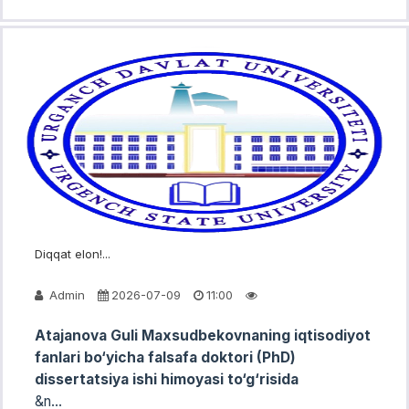
Diqqat elon!...
Admin
2026-07-09
11:00
Atajanova Guli Maxsudbekovnaning
iqtisodiyot
fanlari bo‘yicha falsafa doktori (PhD)
dissertatsiya ishi himoyasi to‘g‘risida
&n...