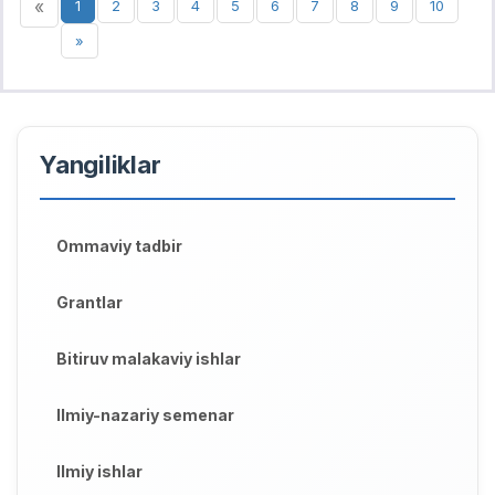
«
1
2
3
4
5
6
7
8
9
10
»
Yangiliklar
Ommaviy tadbir
Grantlar
Bitiruv malakaviy ishlar
Ilmiy-nazariy semenar
Ilmiy ishlar