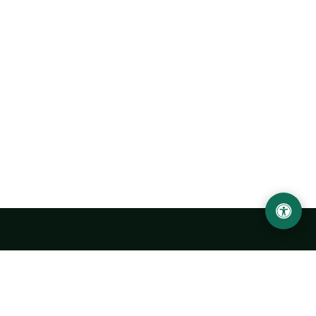
Abu Rayhon Beruniy nomidagi Urganch davlat
universiteti
O‘zbekiston, Urganch shahar, 220100, Hamid Olimjon ko‘chasi, 14-