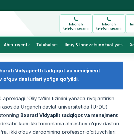
Ishonch
Ishonch
Im
telefon raqami
telefon raqami
Abituriyent
Talabalar
Ilmiy & Innovatsion faoliyat
X
Bharati Vidyapeeth tadqiqot va menejment
 о‘quv dasturlari yо‘lga qо‘yildi.
preldagi “Oliy ta’lim tizimini yanada rivojlantirish
ori asosida Urganch davlat universitetida (UrDU)
distonning
Bxarati Vidyapiit tadqiqot va menejment
 dekabr kuni ikki tomonlama almashuv о‘quv dasturi
a, ikki о‘quv dargohining professor-о‘qituvchilari