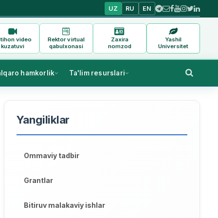
UZ
RU
EN
tihon video
Rektor virtual
Zaxira
Yashil
kuzatuvi
qabulxonasi
nomzod
Universitet
alqaro hamkorlik
Ta'lim resurslari
Yangiliklar
Ommaviy tadbir
Grantlar
Bitiruv malakaviy ishlar