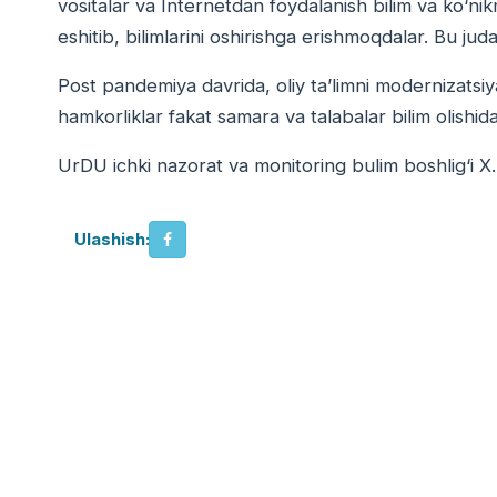
vositalar va Internetdan foydalanish bilim va kо‘nikma
eshitib, bilimlarini oshirishga erishmoqdalar. Bu jud
Post pandemiya davrida, oliy ta’limni modernizatsi
hamkorliklar fakat samara va talabalar bilim olishid
UrDU ichki nazorat va monitoring bulim boshlig‘i X.
Ulashish: