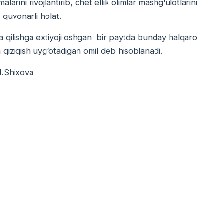
larini rivojlantirib, chet ellik olimlar mashg‘ulotlarini
a quvonarli holat.
ya qilishga extiyoji oshgan bir paytda bunday halqaro
a qiziqish uyg‘otadigan omil deb hisoblanadi.
I.Shixova