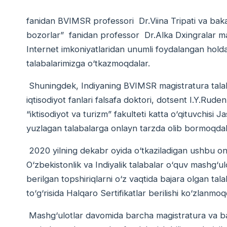
fanidan BVIMSR professori Dr.Viina Tripati va bakala
bozorlar” fanidan professor Dr.Alka Dxingralar ma
Internet imkoniyatlaridan unumli foydalangan holda 
talabalarimizga о‘tkazmoqdalar.
Shuningdek, Indiyaning BVIMSR magistratura talab
iqtisodiyot fanlari falsafa doktori, dotsent I.Y.Rude
“iktisodiyot va turizm” fakulteti katta о‘qituvchisi
yuzlagan talabalarga onlayn tarzda olib bormoqdal
2020 yilning dekabr oyida о‘tkaziladigan ushbu on
О‘zbekistonlik va Indiyalik talabalar о‘quv mashg‘u
berilgan topshiriqlarni о‘z vaqtida bajara olgan tal
tо‘g‘risida Halqaro Sertifikatlar berilishi kо‘zlan
Mashg‘ulotlar davomida barcha magistratura va bak