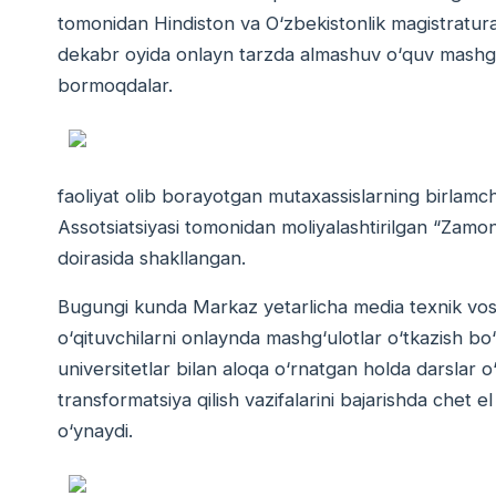
tomonidan Hindiston va О‘zbekistonlik magistratura
dekabr oyida onlayn tarzda almashuv о‘quv mashg‘ul
bormoqdalar.
faoliyat olib borayotgan mutaxassislarning birlamchi
Assotsiatsiyasi tomonidan moliyalashtirilgan “Zamon
doirasida shakllangan.
Bugungi kunda Markaz yetarlicha media texnik vosit
о‘qituvchilarni onlaynda mashg‘ulotlar о‘tkazish bо‘
universitetlar bilan aloqa о‘rnatgan holda darslar о‘
transformatsiya qilish vazifalarini bajarishda chet el
о‘ynaydi.