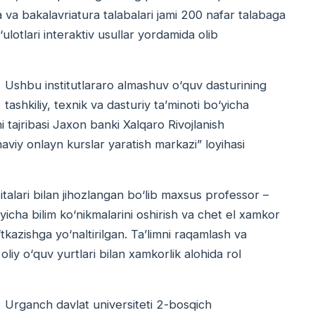
 va bakalavriatura talabalari jami 200 nafar talabaga
otlari interaktiv usullar yordamida olib
Ushbu institutlararo almashuv о‘quv dasturining
tashkiliy, texnik va dasturiy ta’minoti bо‘yicha
 tajribasi Jaxon banki Xalqaro Rivojlanish
aviy onlayn kurslar yaratish markazi” loyihasi
alari bilan jihozlangan bо‘lib maxsus professor –
yicha bilim kо‘nikmalarini oshirish va chet el xamkor
tkazishga yо‘naltirilgan. Ta’limni raqamlash va
 oliy о‘quv yurtlari bilan xamkorlik alohida rol
Urganch davlat universiteti 2-bosqich