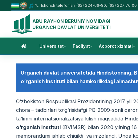
Ishonch telefonlari (62) 224-66-80, (62) 227 76 00
ABU RAYHON BERUNIY NOMIDAGI
URGANCH DAVLAT UNIVERSITETI
Universitet
Faoliyat
Axborot xizmati
Urganch davlat universitetida Hindistonning, 
о‘rganish instituti bilan hamkorlikdagi almashuv
О‘zbekiston Respublikasi Prezidentining 2017 yil 20 a
chora – tadbirlari tо‘g‘risida”gi PQ-2909-sonli qar
ta’limni internatsionalizatsiya kilish maqsadida Hin
о‘rganish instituti
(BVIMSR) bilan 2020 yilning 16
memorandumi ishlab chiqildi va imzolandi. Unga kо‘r