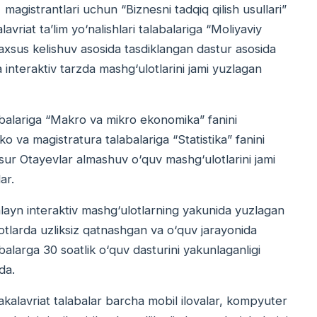
magistrantlari uchun “Biznesni tadqiq qilish usullari”
vriat ta’lim yо‘nalishlari talabalariga “Moliyaviy
xsus kelishuv asosida tasdiklangan dastur asosida
interaktiv tarzda mashg‘ulotlarini jami yuzlagan
alariga “Makro va mikro ekonomika” fanini
nko va magistratura talabalariga “Statistika” fanini
 Jasur Otayevlar almashuv о‘quv mashg‘ulotlarini jami
ar.
layn interaktiv mashg‘ulotlarning yakunida yuzlagan
lotlarda uzliksiz qatnashgan va о‘quv jarayonida
abalarga 30 soatlik о‘quv dasturini yakunlaganligi
moqda.
alavriat talabalar barcha mobil ilovalar, kompyuter