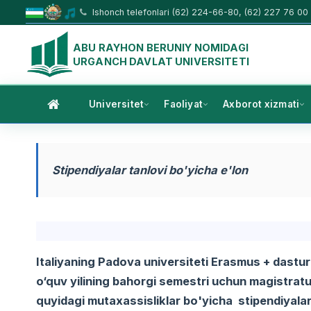
Ishonch telefonlari (62) 224-66-80, (62) 227 76 00
ABU RAYHON BERUNIY NOMIDAGI
URGANCH DAVLAT UNIVERSITETI
Universitet
Faoliyat
Axborot xizmati
Stipendiyalar tanlovi bo'yicha e'lon
Italiyaning Padova universiteti Erasmus + dastur
o‘quv yilining bahorgi semestri uchun magistratu
quyidagi mutaxassisliklar bo'yicha stipendiyalar t