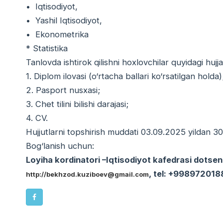
• Iqtisodiyot,
• Yashil Iqtisodiyot,
• Ekonometrika
* Statistika
Tanlovda ishtirok qilishni hoxlovchilar quyidagi hujjat
1. Diplom ilovasi (o‘rtacha ballari ko‘rsatilgan holda
2. Pasport nusxasi;
3. Chet tilini bilishi darajasi;
4. CV.
Hujjutlarni topshirish muddati 03.09.2025 yildan 3
Bog‘lanish uchun:
Loyiha kordinatori –Iqtisodiyot kafedrasi dotsen
, tel: +99897201
http://bekhzod.kuziboev@gmail.com