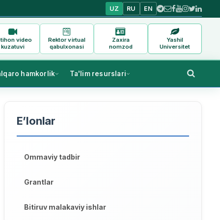
UZ
RU
EN
tihon video
Rektor virtual
Zaxira
Yashil
kuzatuvi
qabulxonasi
nomzod
Universitet
alqaro hamkorlik
Ta'lim resurslari
E’lonlar
Ommaviy tadbir
Grantlar
Bitiruv malakaviy ishlar