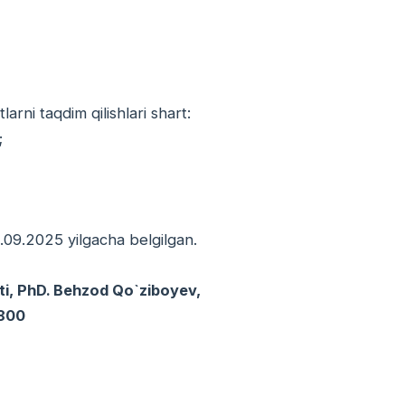
larni taqdim qilishlari shart:
);
0.09.2025 yilgacha belgilgan.
ti, PhD. Behzod Qo`ziboyev,
8800