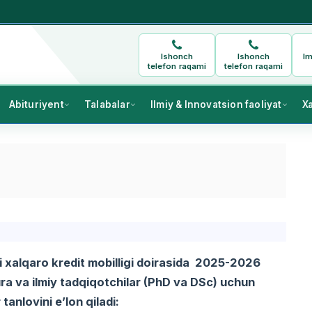
Ishonch
Ishonch
Im
telefon raqami
telefon raqami
Abituriyent
Talabalar
Ilmiy & Innovatsion faoliyat
X
i xalqaro kredit mobilligi doirasida 2025-2026
ra va ilmiy tadqiqotchilar (PhD va DSc) uchun
anlovini e’lon qiladi: