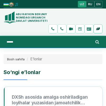
UZ
RU
EN
ABU RAYHON BERUNIY
NOMIDAGI URGANCH
DAVLAT UNIVERSITETI
E’lonlar
Bosh sahifa
So‘ngi e’lonlar
DXSh asosida amalga oshiriladigan
loyihalar yuzasidan jamoatchilik