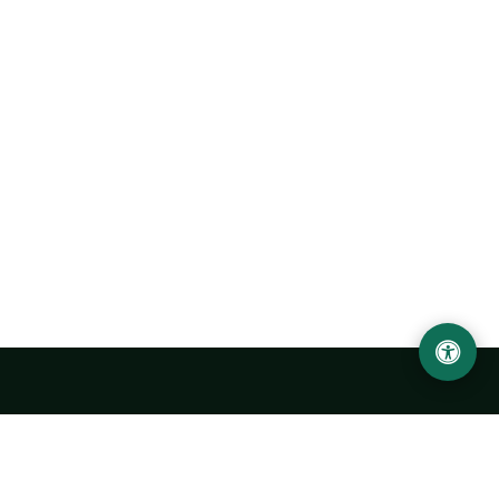
Abu Rayhon Beruniy nomidagi Urganch davlat
universiteti
O‘zbekiston, Urganch shahar, 220100, Hamid Olimjon ko‘chasi, 14-