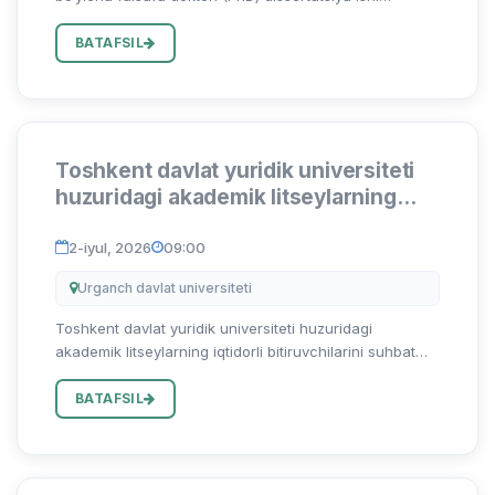
himoyasi to‘g‘risida
...
BATAFSIL
Toshkent davlat yuridik universiteti
huzuridagi akademik litseylarning
iqtidorli bitiruvchilarini suhbat
asosida test sinovlarisiz o‘qishga
2-iyul, 2026
09:00
qabul qilish bo`yicha arizalar qabuli
Urganch davlat universiteti
boshlandi
Toshkent davlat yuridik universiteti huzuridagi
akademik litseylarning iqtidorli bitiruvchilarini suhbat
asosida test sinovlarisiz o‘qishga qabul qilish bo‘yicha
arizalar qabuli boshlandi Abu Rayhon Beruniy nomidagi
BATAFSIL
Urga...