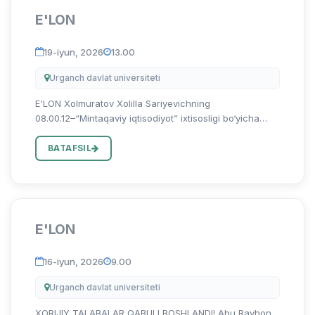
E'LON
19-iyun, 2026
13.00
Urganch davlat universiteti
E'LON Xolmuratov Xolilla Sariyevichning
08.00.12–“Mintaqaviy iqtisodiyot” ixtisosligi bo‘yicha
“Mintaqa iqtisodiyotini rivojlantirishda qayta tiklanuvchi
energiya manbalarini infratuzilmasini takomillashtirish
BATAFSIL
(Xorazm vi...
E'LON
16-iyun, 2026
9.00
Urganch davlat universiteti
XORIJIY TALABALAR QABULI BOSHLANDI! Abu Rayhon