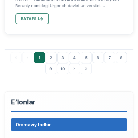
Beruniy nomidagi Urganch davlat universiteti
bakalavriat, magistratura va doktorantura
bosqichlariga xorijiy fuqarolarni o‘qishga taklif etadi.
BATAFSIL
Nima uchun Urganch davlat u...
1
2
3
4
5
6
7
8
9
10
E’lonlar
Ommaviy tadbir