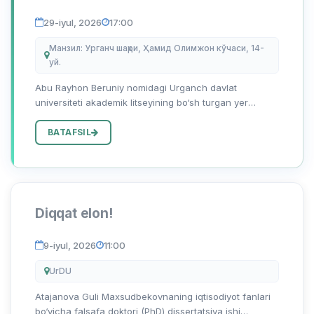
muhokamasi e’loni
29-iyul, 2026
17:00
Манзил: Урганч шаҳри, Ҳамид Олимжон кўчаси, 14-
уй.
Abu Rayhon Beruniy nomidagi Urganch davlat
universiteti akademik litseyining bo‘sh turgan yer
maydonida davlat-xususiy sheriklik asosida inklyuziv
ta’limga ega 500 o‘rinli xususiy xalqaro maktab tashkil
BATAFSIL
etish loyihasi yu...
Diqqat elon!
9-iyul, 2026
11:00
UrDU
Atajanova Guli Maxsudbekovnaning iqtisodiyot fanlari
bo‘yicha falsafa doktori (PhD) dissertatsiya ishi