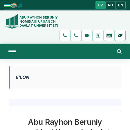
UZ
RU
EN
ABU RAYHON BERUNIY
NOMIDAGI URGANCH
DAVLAT UNIVERSITETI
E'LON
Abu Rayhon Beruniy