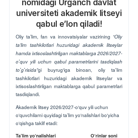
nomidagi Urganch davlat
universiteti akademik litseyi
qabul e’lon qiladi!
Oliy ta’lim, fan va innovatsiyalar vazirining
“Oliy
ta’lim tashkilotlari huzuridagi akademik litseylar
hamda ixtisoslashtirilgan maktablarga 2026/2027-
oʻquv yili uchun qabul parametrlarini tasdiqlash
gi buyrug‘iga binoan, oliy taʼlim
toʻgʻrisida”
tashkilotlari huzuridagi akademik litseylar va
ixtisoslashtirilgan maktablarga qabul parametrlari
tasdiqlandi.
Akademik litsey 2026/2027-o‘quv yili uchun
o‘quvchilarni quyidagi ta’lim yo‘nalishlari bo‘yicha
o‘qishga taklif etadi:
Ta’lim yo‘nalishlari
O‘rinlar soni