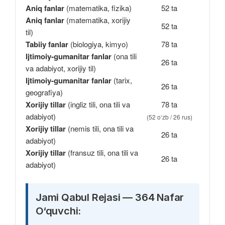
Aniq fanlar
(matematika, fizika)
52 ta
Aniq fanlar
(matematika, xorijiy
52 ta
til)
Tabiiy fanlar
(biologiya, kimyo)
78 ta
Ijtimoiy-gumanitar fanlar
(ona tili
26 ta
va adabiyot, xorijiy til)
Ijtimoiy-gumanitar fanlar
(tarix,
26 ta
geografiya)
Xorijiy tillar
(ingliz tili, ona tili va
78 ta
adabiyot)
(52 o‘zb / 26 rus)
Xorijiy tillar
(nemis tili, ona tili va
26 ta
adabiyot)
Xorijiy tillar
(fransuz tili, ona tili va
26 ta
adabiyot)
Jami Qabul Rejasi — 364 Nafar
O‘quvchi: