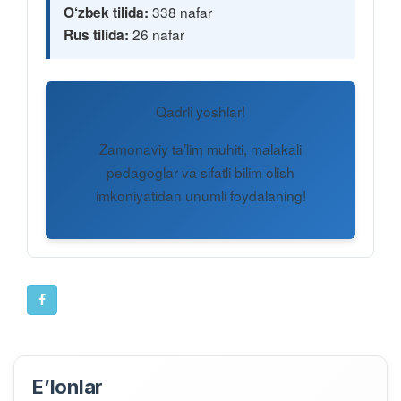
338 nafar
O‘zbek tilida:
26 nafar
Rus tilida:
Qadrli yoshlar!
Zamonaviy ta’lim muhiti, malakali
pedagoglar va sifatli bilim olish
imkoniyatidan unumli foydalaning!
E’lonlar