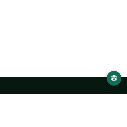
Abu Rayhon Beruniy nomidagi Urganch davlat
universiteti
O‘zbekiston, Urganch shahar, 220100, Hamid Olimjon ko‘chasi, 14-
uy