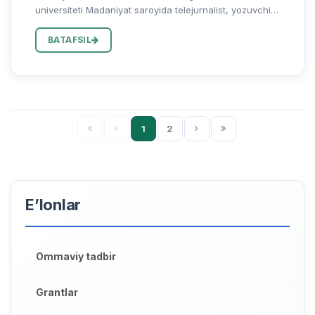
universiteti Madaniyat saroyida telejurnalist, yozuvchi,
tarjimon, Oʻzbekiston Yozuvchilar uyushmasi aʼzosi Nur
Ahmad qalamiga mansub “OYNING OʻN BESHI...”
BATAFSIL
yodnoma kitobi ha...
1
2
E’lonlar
Ommaviy tadbir
Grantlar