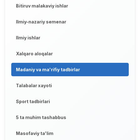
Bitiruv malakaviy ishlar
Ilmiy-nazariy semenar
Ilmiy ishlar
Xalqaro aloqalar
Madaniy va ma'rifiy tadbirlar
Talabalar xayoti
Sport tadbirlari
5 ta muhim tashabbus
Masofaviy ta'lim