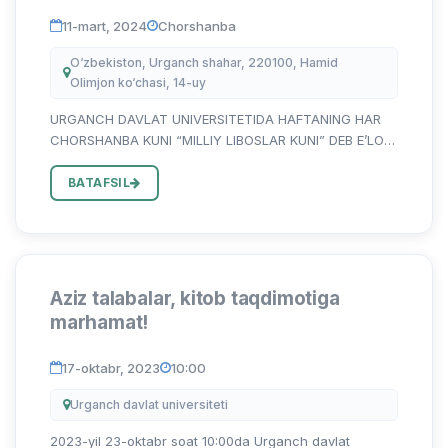
11-mart, 2024
Chorshanba
O‘zbekiston, Urganch shahar, 220100, Hamid
Olimjon ko‘chasi, 14-uy
URGANCH DAVLAT UNIVERSITETIDA HAFTANING HAR
CHORSHANBA KUNI “MILLIY LIBOSLAR KUNI” DEB E’LON
QILINDI Urganch davlat universitetining barcha
professor-o’qituvchi, ishchi-xodim va talaba-yoshlari
BATAFSIL
diqqatiga! Xalqmizning as...
Aziz talabalar, kitob taqdimotiga
marhamat!
17-oktabr, 2023
10:00
Urganch davlat universiteti
2023-yil 23-oktabr soat 10:00da Urganch davlat