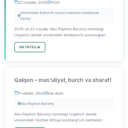
22-noyabr, 2025
11:00
Universitet Axborot-resurs markazi madaniyat
saroyi
2025-yil 22-noyabr Abu Rayhon Beruniy nomidagi
Urganch davlat universiteti amaliyotchi psixologlari
tomonidan “22-noyabr – Xalqaro psixologlar kuni”
munosabati bilan tadbir tashkil etildi. Tadbir davomida
BATAFSIL
inson ruhiyati,...
Qalqon – mas’uliyat, burch va sharaf!
11-oktabr, 2025
har doim
Abu Rayhon Beruniy
Abu Rayhon Beruniy nomidagi Urganch davlat
universiteti Yoshlar ittifoqi boshlang'ich tashkiloti
huzuridagi “Qalqon” jamoatchilik guruhi yoshlar