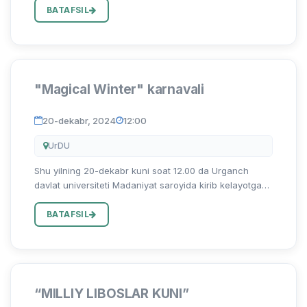
orasida huquqbuzarliklarning oldini olish, tartib-
BATAFSIL
intizomni mustahkamlash v...
"Magical Winter" karnavali
20-dekabr, 2024
12:00
UrDU
Shu yilning 20-dekabr kuni soat 12.00 da Urganch
davlat universiteti Madaniyat saroyida kirib kelayotgan
yangi 2025-yil munoasabati bilan Xorijiy filologiya
fakulteti Tarjima nazariyasi va amaliyoti kafedrasi
BATAFSIL
tashabbusi...
“MILLIY LIBOSLAR KUNI”