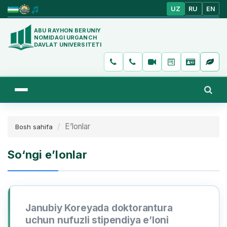
UZ
RU
EN
ABU RAYHON BERUNIY
NOMIDAGI URGANCH
DAVLAT UNIVERSITETI
E’lonlar
Bosh sahifa
So‘ngi e’lonlar
Janubiy Koreyada doktorantura
uchun nufuzli stipendiya e’loni