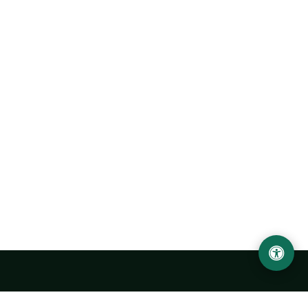
Abu Rayhon Beruniy nomidagi Urganch davlat