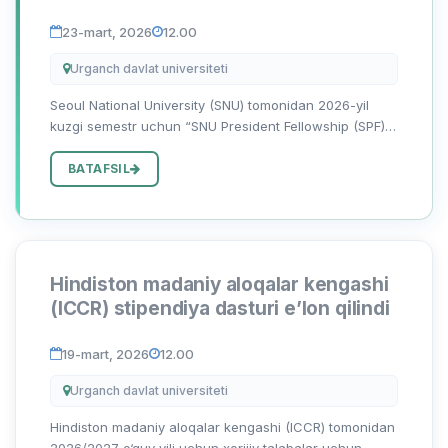
23-mart, 2026
12.00
Urganch davlat universiteti
Seoul National University (SNU) tomonidan 2026-yil
kuzgi semestr uchun “SNU President Fellowship (SPF)”
stipendiya dasturiga qabul jarayonlari boshlanganini
ma’lum qiladi. Mazkur dastur rivojlanayotgan
BATAFSIL
davlatlardagi oliy...
Hindiston madaniy aloqalar kengashi
(ICCR) stipendiya dasturi e’lon qilindi
19-mart, 2026
12.00
Urganch davlat universiteti
Hindiston madaniy aloqalar kengashi (ICCR) tomonidan
2026/2027 o‘quv yili uchun xorijiy talabalar uchun