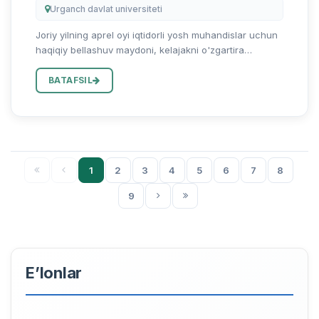
Urganch davlat universiteti
Joriy yilning aprel oyi iqtidorli yosh muhandislar uchun
haqiqiy bellashuv maydoni, kelajakni o'zgartira
oladigan loyihalar namoyish etiladigan muhim davrga
aylanadi — Oliy ta'lim, fan va innovatsiyalar vazirligi
BATAFSIL
tomonid...
1
2
3
4
5
6
7
8
9
E’lonlar