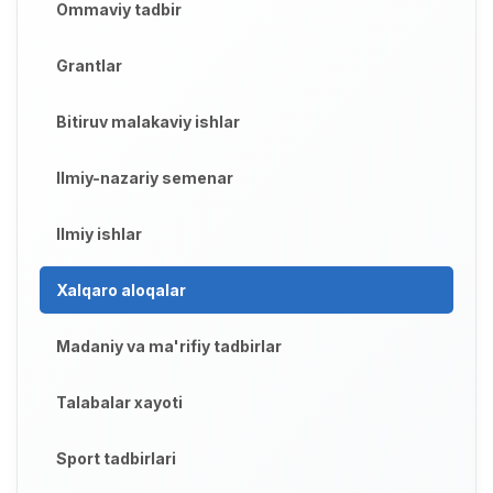
Ommaviy tadbir
Grantlar
Bitiruv malakaviy ishlar
Ilmiy-nazariy semenar
Ilmiy ishlar
Xalqaro aloqalar
Madaniy va ma'rifiy tadbirlar
Talabalar xayoti
Sport tadbirlari