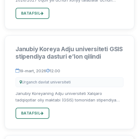
stipendiya dasturiga arizalar qabuli boshlanganligi
ma’lum qilinadi. Mazkur stipendiya dasturida ishtirok
BATAFSIL
etish ista...
Janubiy Koreya Adju universiteti GSIS
stipendiya dasturi e’lon qilindi
19-mart, 2026
12.00
Urganch davlat universiteti
Janubiy Koreyaning Adju universiteti Xalqaro
tadqiqotlar oliy maktabi (GSIS) tomonidan stipendiya
asosida O‘zbekiston Respublikasidan 10 nafar rasmiy
doira vakillari hamda talabalarni qabul qilish
BATAFSIL
rejalashtirilgan. Mazku...