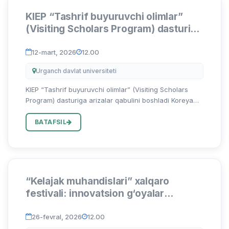
KIEP “Tashrif buyuruvchi olimlar”
(Visiting Scholars Program) dasturiga
arizalar qabulini boshladi
12-mart, 2026
12.00
Urganch davlat universiteti
KIEP “Tashrif buyuruvchi olimlar” (Visiting Scholars
Program) dasturiga arizalar qabulini boshladi Koreya
Respublikasi hukumati huzuridagi Iqtisodiy siyosat
instituti (KIEP) 2026-yil uchun tadqiqot dasturini e’lon
BATAFSIL
qiladi...
“Kelajak muhandislari” xalqaro
festivali: innovatsion g‘oyalar
maydoni
26-fevral, 2026
12.00