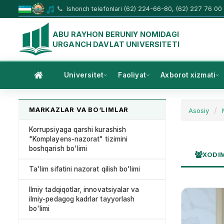
Ishonch telefonlari (62) 224-66-80, (62) 227 76 00
ABU RAYHON BERUNIY NOMIDAGI
URGANCH DAVLAT UNIVERSITETI
Universitet
Faoliyat
Axborot xizmati
MARKAZLAR VA BO‘LIMLAR
Asosiy
Korrupsiyaga qarshi kurashish
"Komplayens-nazorat" tizimini
boshqarish bo'limi
XODI
Ta'lim sifatini nazorat qilish bo'limi
Ilmiy tadqiqotlar, innovatsiyalar va
ilmiy-pedagog kadrlar tayyorlash
bo'limi