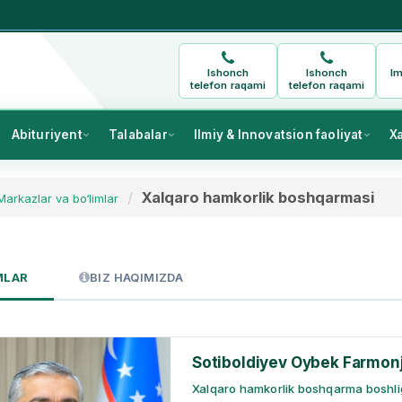
Ishonch
Ishonch
Im
telefon raqami
telefon raqami
Abituriyent
Talabalar
Ilmiy & Innovatsion faoliyat
X
Xalqaro hamkorlik boshqarmasi
Markazlar va bo‘limlar
MLAR
BIZ HAQIMIZDA
Sotiboldiyev Oybek Farmon
Xalqaro hamkorlik boshqarma boshli