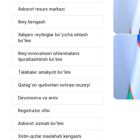
Axborot resurs markazi
Ilmiy kengash
Xalqaro reytinglar bo'yicha ishlash
bo'limi
Ilmiy-innovatsion ishlanmalarni
tijoratlashtirish bo'limi
Talabalar amaliyoti bo'limi
Qatag'on qurbonlari xotirasi muzeyi
Devonxona va arxiv
Registrator ofisi
Axborot xizmati bo'limi
Xotin-qizlar maslahati kengashi