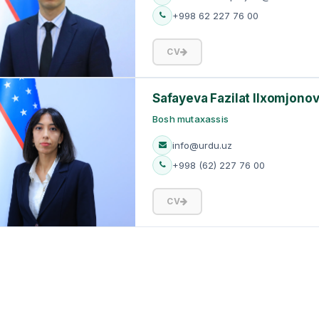
+998 62 227 76 00
CV
Safayeva Fazilat Ilxomjono
Bosh mutaxassis
info@urdu.uz
+998 (62) 227 76 00
CV