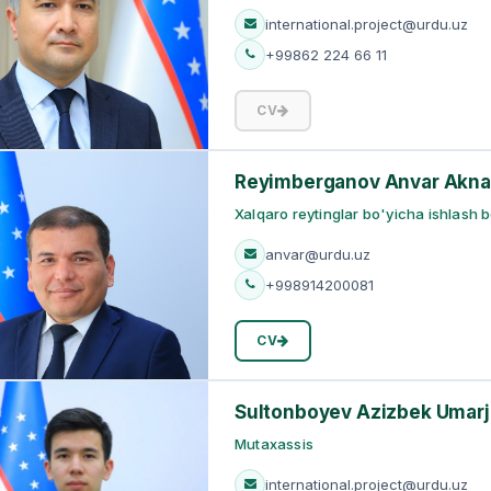
international.project@urdu.uz
+99862 224 66 11
CV
Reyimberganov Anvar Akna
Xalqaro reytinglar bo'yicha ishlash bo
anvar@urdu.uz
+998914200081
CV
Sultonboyev Azizbek Umarjo
Mutaxassis
international.project@urdu.uz