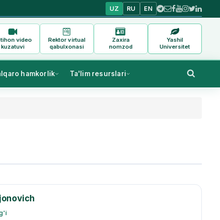
UZ
RU
EN
tihon video
Rektor virtual
Zaxira
Yashil
kuzatuvi
qabulxonasi
nomzod
Universitet
alqaro hamkorlik
Ta'lim resurslari
jonovich
g'i