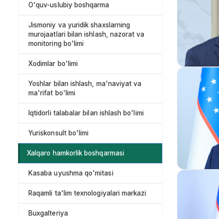
O'quv-uslubiy boshqarma
Jismoniy va yuridik shaxslarning
murojaatlari bilan ishlash, nazorat va
monitoring bo'limi
Xodimlar bo'limi
Yoshlar bilan ishlash, ma'naviyat va
ma'rifat bo'limi
Iqtidorli talabalar bilan ishlash bo'limi
Yuriskonsult bo'limi
Xalqaro hamkorlik boshqarmasi
Kasaba uyushma qo'mitasi
Raqamli ta'lim texnologiyalari markazi
Buxgalteriya