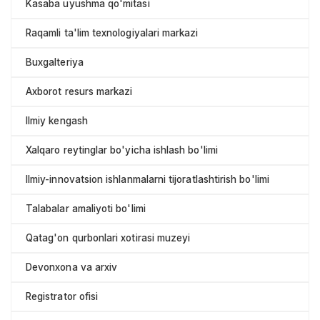
Kasaba uyushma qo'mitasi
Raqamli ta'lim texnologiyalari markazi
Buxgalteriya
Axborot resurs markazi
Ilmiy kengash
Xalqaro reytinglar bo'yicha ishlash bo'limi
Ilmiy-innovatsion ishlanmalarni tijoratlashtirish bo'limi
Talabalar amaliyoti bo'limi
Qatag'on qurbonlari xotirasi muzeyi
Devonxona va arxiv
Registrator ofisi