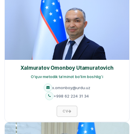
Xalmuratov Omonboy Utamuratovich
O‘quv metodik ta‘minot bo‘lim boshlig‘i
x.omonboy@urdu.uz
+998 62 224 31 34
CV