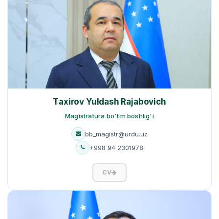
Tахirov Yuldash Rajabovich
Magistratura bo'lim boshlig'i
bb_magistr@urdu.uz
+998 94 2301978
CV