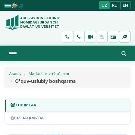
UZ
RU
EN
ABU RAYHON BERUNIY
NOMIDAGI URGANCH
DAVLAT UNIVERSITETI
Asosiy
Markazlar va bo‘limlar
O'quv-uslubiy boshqarma
XODIMLAR
BIZ HAQIMIZDA