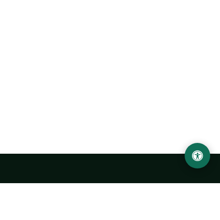
Abu Rayhon Beruniy nomidagi Urganch davlat
universiteti
O‘zbekiston, Urganch shahar, 220100, Hamid Olimjon ko‘chasi, 14-