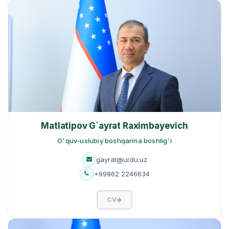
Matlatipov G`ayrat Raximbayevich
O'quv-uslubiy boshqarma boshlig'i
gayrat@urdu.uz
+99862 2246634
CV