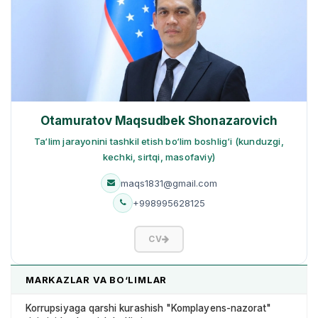
Otamuratov Maqsudbek Shonazarovich
Ta‘lim jarayonini tashkil etish bo‘lim boshlig‘i (kunduzgi,
kechki, sirtqi, masofaviy)
maqs1831@gmail.com
+998995628125
CV
MARKAZLAR VA BO‘LIMLAR
Korrupsiyaga qarshi kurashish "Komplayens-nazorat"