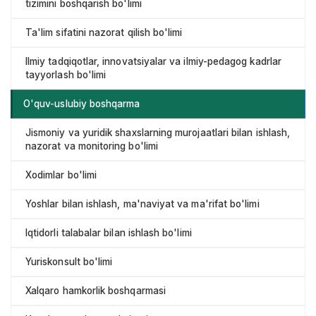
tizimini boshqarish bo'limi
Ta'lim sifatini nazorat qilish bo'limi
Ilmiy tadqiqotlar, innovatsiyalar va ilmiy-pedagog kadrlar
tayyorlash bo'limi
O'quv-uslubiy boshqarma
Jismoniy va yuridik shaxslarning murojaatlari bilan ishlash,
nazorat va monitoring bo'limi
Xodimlar bo'limi
Yoshlar bilan ishlash, ma'naviyat va ma'rifat bo'limi
Iqtidorli talabalar bilan ishlash bo'limi
Yuriskonsult bo'limi
Xalqaro hamkorlik boshqarmasi