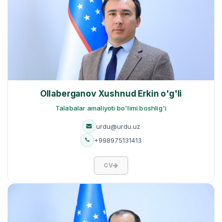
Ollaberganov Xushnud Erkin o'g'li
Talabalar amaliyoti bo'limi boshlig'i
urdu@urdu.uz
+998975131413
CV