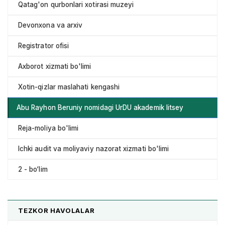
Qatag'on qurbonlari xotirasi muzeyi
Devonxona va arxiv
Registrator ofisi
Axborot xizmati bo'limi
Xotin-qizlar maslahati kengashi
Abu Rayhon Beruniy nomidagi UrDU akademik litsey
Reja-moliya bo'limi
Ichki audit va moliyaviy nazorat xizmati bo'limi
2 - bo‘lim
TEZKOR HAVOLALAR