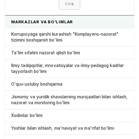
CV
MARKAZLAR VA BO‘LIMLAR
Korrupsiyaga qarshi kurashish "Komplayens-nazorat"
tizimini boshqarish bo'limi
Ta'lim sifatini nazorat qilish bo'limi
Ilmiy tadqiqotlar, innovatsiyalar va ilmiy-pedagog kadrlar
tayyorlash bo'limi
O'quv-uslubiy boshqarma
Jismoniy va yuridik shaxslarning murojaatlari bilan ishlash,
nazorat va monitoring bo'limi
Xodimlar bo'limi
Yoshlar bilan ishlash, ma'naviyat va ma'rifat bo'limi