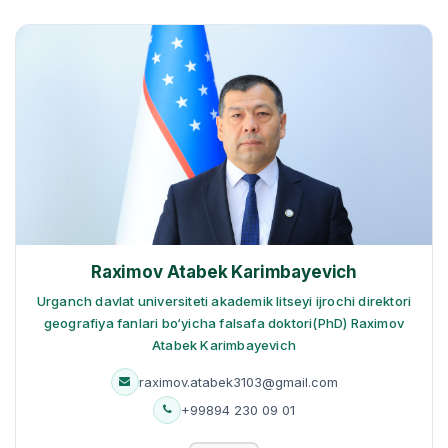
Raximov Atabek Karimbayevich
Urganch davlat universiteti akademik litseyi ijrochi direktori
geografiya fanlari bo‘yicha falsafa doktori(PhD) Raximov
Atabek Karimbayevich
raximov.atabek3103@gmail.com
+99894 230 09 01