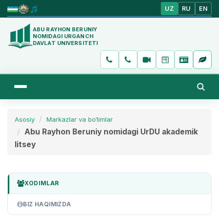
UZ
RU
EN
ABU RAYHON BERUNIY
NOMIDAGI URGANCH
DAVLAT UNIVERSITETI
Asosiy
Markazlar va bo‘limlar
Abu Rayhon Beruniy nomidagi UrDU akademik
litsey
XODIMLAR
BIZ HAQIMIZDA