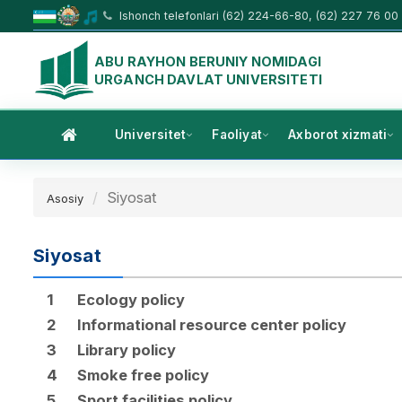
Ishonch telefonlari (62) 224-66-80, (62) 227 76 00
ABU RAYHON BERUNIY NOMIDAGI
URGANCH DAVLAT UNIVERSITETI
Universitet
Faoliyat
Axborot xizmati
Siyosat
Asosiy
Siyosat
1
Ecology policy
2
Informational resource center policy
3
Library policy
4
Smoke free policy
5
Sport facilities policy