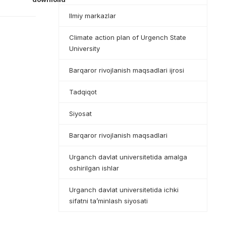
Ilmiy markazlar
Climate action plan of Urgench State
University
Barqaror rivojlanish maqsadlari ijrosi
Tadqiqot
Siyosat
Barqaror rivojlanish maqsadlari
Urganch davlat universitetida amalga
oshirilgan ishlar
Urganch davlat universitetida ichki
sifatni ta’minlash siyosati