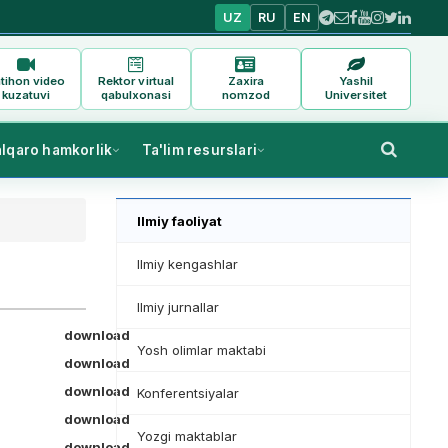
UZ
RU
EN
tihon video
Rektor virtual
Zaxira
Yashil
kuzatuvi
qabulxonasi
nomzod
Universitet
alqaro hamkorlik
Ta'lim resurslari
Ilmiy faoliyat
Ilmiy kengashlar
Ilmiy jurnallar
download
Yosh olimlar maktabi
download
download
Konferentsiyalar
download
Yozgi maktablar
download