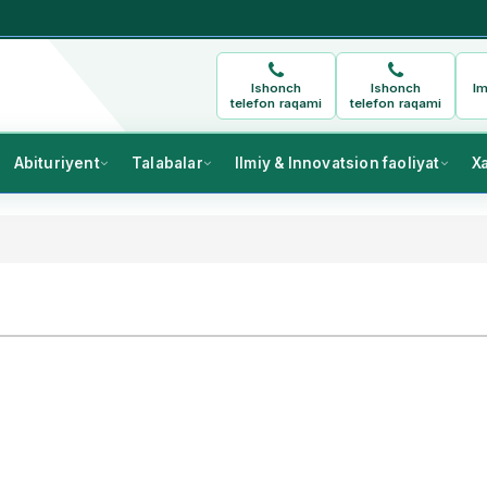
Ishonch
Ishonch
Im
telefon raqami
telefon raqami
Abituriyent
Talabalar
Ilmiy & Innovatsion faoliyat
X