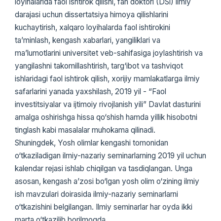
loyihalarida faol ishtirok qilishi, fan doktori (DSi) ilmiy
darajasi uchun dissertatsiya himoya qilishlarini
kuchaytirish, xalqaro loyihalarda faol ishtirokini
ta’minlash, kengash xabarlari, yangiliklari va
ma’lumotlarini universitet veb-sahifasiga joylashtirish va
yangilashni takomillashtirish, targ‘ibot va tashviqot
ishlaridagi faol ishtirok qilish, xorijiy mamlakatlarga ilmiy
safarlarini yanada yaxshilash, 2019 yil - “Faol
investitsiyalar va ijtimoiy rivojlanish yili” Davlat dasturini
amalga oshirishga hissa qo‘shish hamda yillik hisobotni
tinglash kabi masalalar muhokama qilinadi.
Shuningdek, Yosh olimlar kengashi tomonidan
o‘tkaziladigan ilmiy-nazariy seminarlarning 2019 yil uchun
kalendar rejasi ishlab chiqilgan va tasdiqlangan. Unga
asosan, kengash a’zosi bo‘lgan yosh olim o‘zining ilmiy
ish mavzulari doirasida ilmiy-nazariy seminarlarni
o‘tkazishini belgilangan. Ilmiy seminarlar har oyda ikki
marta o‘tkazilib borilmoqda.