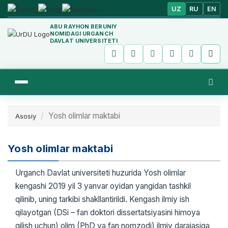
UZ
RU
EN
ABU RAYHON BERUNIY
NOMIDAGI URGANCH
DAVLAT UNIVERSITETI
Yosh olimlar maktabi
Asosiy
Yosh olimlar maktabi
Urganch Davlat universiteti huzurida Yosh olimlar
kengashi 2019 yil 3 yanvar oyidan yangidan tashkil
qilinib, uning tarkibi shakllantirildi. Kengash ilmiy ish
qilayotgan (DSi – fan doktori dissertatsiyasini himoya
qilish uchun) olim (PhD va fan nomzodi) ilmiy darajasiga