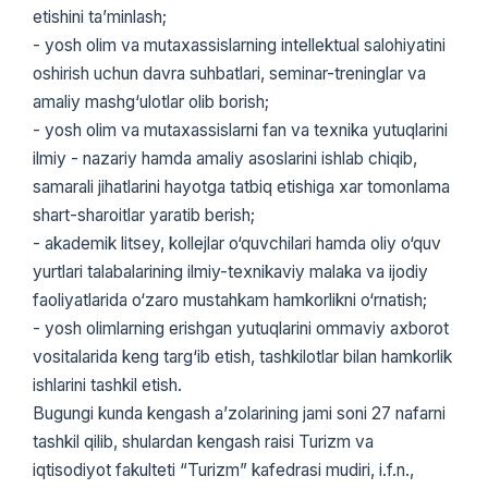
etishini ta’minlash;
- yosh olim va mutaxassislarning intellektual salohiyatini
oshirish uchun davra suhbatlari, seminar-treninglar va
amaliy mashg‘ulotlar olib borish;
- yosh olim va mutaxassislarni fan va texnika yutuqlarini
ilmiy - nazariy hamda amaliy asoslarini ishlab chiqib,
samarali jihatlarini hayotga tatbiq etishiga xar tomonlama
shart-sharoitlar yaratib berish;
- akademik litsey, kollejlar o‘quvchilari hamda oliy o‘quv
yurtlari talabalarining ilmiy-texnikaviy malaka va ijodiy
faoliyatlarida o‘zaro mustahkam hamkorlikni o‘rnatish;
- yosh olimlarning erishgan yutuqlarini ommaviy axborot
vositalarida keng targ‘ib etish, tashkilotlar bilan hamkorlik
ishlarini tashkil etish.
Bugungi kunda kengash a’zolarining jami soni 27 nafarni
tashkil qilib, shulardan kengash raisi Turizm va
iqtisodiyot fakulteti “Turizm” kafedrasi mudiri, i.f.n.,