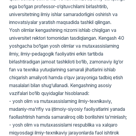
ega bo‘lgan professor-o‘qituvchilarni birlashtirib,
universitetning ilmiy ishlar samaradorligini oshirish va
innovatsiyalar yaratish maqsadida tashkil qilingan.
Yosh olimlar kengashining nizomi ishlab chiqilgan va
universitet rektori tomonidan tasdiqlangan. Kengash 40
yoshgacha bo‘lgan yosh olimlar va mutaxassislarning
ilmiy, ilmiy-pedagogik faoliyatini erkin tartibda
birlashtiradigan jamoat tashkiloti bo‘lib, zamonaviy ilg‘or
fan va texnika yutuqlarining samarali jihatlarini ishlab
chiqarish amaliyoti hamda o‘quv jarayoniga tadbiq etish
masalalari bilan shug‘ullanadi. Kengashning asosiy
vazifalari bo‘lib quyidagilar hisoblanadi:
- yosh olim va mutaxassislarning ilmiy-texnikaviy,
madaniy-ma’rifiy va ijtimoiy-siyosiy faoliyatlarini yanada
faollashtirish hamda samaraliroq olib borilishini ta’minlash;
- yosh olim va mutaxassislarni respublika va xalqaro
miqyosdagi ilmiy-texnikaviy jarayonlarda faol ishtirok