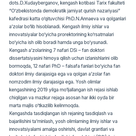
dots.D.Xudayberganov, kengash kotibasi Tarix fakulteti
“O‘zbekistonda demokratik jamiyat qurish nazariyasi”
kafedrasi katta o‘qituvchisi PhD.N.Annaeva va qolganlari
a’zolar bo‘lib hisoblanadi. Kengash ilmiy ishlar va
innovatsiyalar bo‘yicha prorektorining ko‘rsatmalari
bo‘yicha ish olib boradi hamda unga bo‘ysunadi.
Kengash a’zolarining 7 nafari DSi – fan doktori
dissertatsiyasini himoya qilish uchun izlanishlarini olib
bormoqda, 12 nafari PhD – falsafa fanlari bo‘yicha fan
doktori ilmiy darajasiga ega va qolgan a’zolar fan
nomzodim ilmiy darajasiga ega. Yosh olimlar
kengashining 2019 yilga mo‘ljallangan ish rejasi ishlab
chiqilgan va mazkur rejaga asosan har ikki oyda bir
marta majlis o‘tkazilib kelinmoqda.
Kengashda tasdiqlangan ish rejaning tasdiqlash va
bajarilishini ta’minlash, yosh olimlarning ilmiy ishlar va
innovatsiyalarni amalga oshirishi, davlat grantlari va