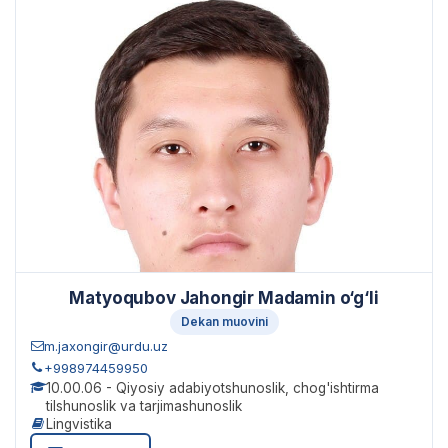
Matyoqubov Jahongir Madamin o‘g‘li
Dekan muovini
m.jaxongir@urdu.uz
+998974459950
10.00.06 - Qiyosiy adabiyotshunoslik, chog'ishtirma
tilshunoslik va tarjimashunoslik
Lingvistika