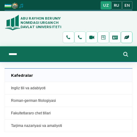
UZ
RU
EN
ABU RAYHON BERUNIY
NOMIDAGI URGANCH
DAVLAT UNIVERSITETI
Kafedralar
Ingliz tili va adabiyoti
Roman-german filologiyasi
Fakultetlararo chet tillari
Tarjima nazariyasi va amaliyoti