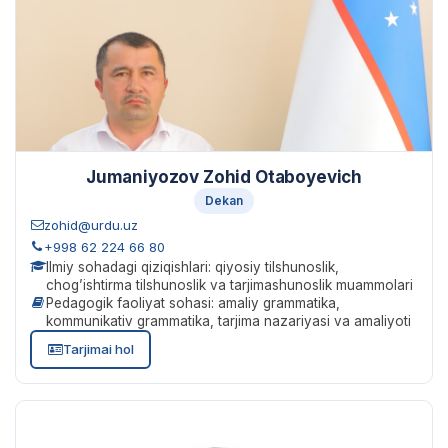
Jumaniyozov Zohid Otaboyevich
Dekan
zohid@urdu.uz
+998 62 224 66 80
Ilmiy sohadagi qiziqishlari: qiyosiy tilshunoslik,
chog’ishtirma tilshunoslik va tarjimashunoslik muammolari
Pedagogik faoliyat sohasi: amaliy grammatika,
kommunikativ grammatika, tarjima nazariyasi va amaliyoti
Tarjimai hol