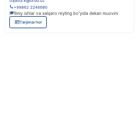
jasur.k@urdu.uz
+99862 2246680
Ilmiy ishlar va xalqaro reyting bo'yida dekan muovini
Tarjimai hol