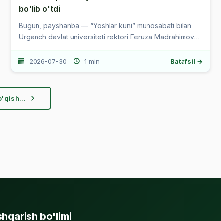
bo'lib o'tdi
Bugun, payshanba — “Yoshlar kuni” munosabati bilan
Urganch davlat universiteti rektori Feruza Madrahimova
universitetning sportchi yoshlari bilan uchrashuv
o‘tkazdi. Uchrash...
2026-07-30
1 min
Batafsil →
'qish...
hqarish bo'limi