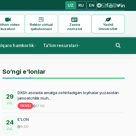
UZ
RU
EN
tihon video
Rektor virtual
Zaxira
Yashil
kuzatuvi
qabulxonasi
nomzod
Universitet
alqaro hamkorlik
Ta'lim resurslari
So‘ngi e’lonlar
DXSh asosida amalga oshiriladigan loyihalar yuzasidan
29
jamoatchilik muh...
JUL
17:00
YANGI
E'LON
24
11.00
JUL