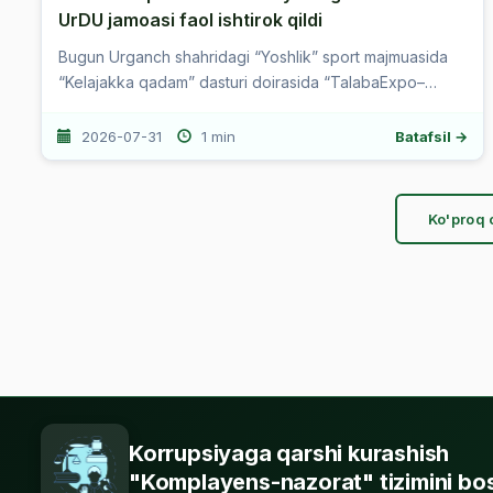
UrDU jamoasi faol ishtirok qildi
Bugun Urganch shahridagi “Yoshlik” sport majmuasida
“Kelajakka qadam” dasturi doirasida “TalabaExpo–
2026” kasbiy ko‘rgazmasi bo‘lib o‘tdi. ...
2026-07-31
1 min
Batafsil →
Ko'proq o
Korrupsiyaga qarshi kurashish
"Komplayens-nazorat" tizimini bos