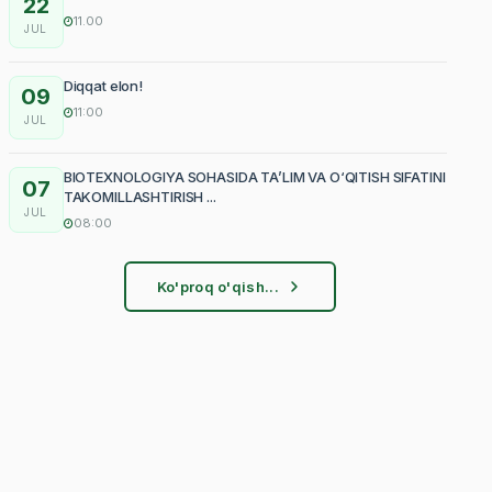
22
11.00
JUL
Diqqat elon!
09
11:00
JUL
BIOTEXNOLOGIYA SOHASIDA TA’LIM VA O‘QITISH SIFATINI
07
TAKOMILLASHTIRISH ...
JUL
08:00
Ko'proq o'qish...