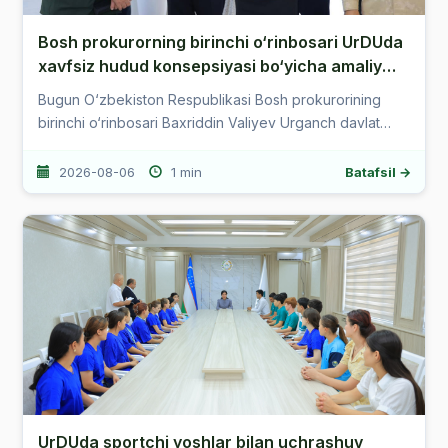
Bosh prokurorning birinchi o‘rinbosari UrDUda
xavfsiz hudud konsepsiyasi bo‘yicha amaliy
ishlar bilan tanishdi
Bugun O‘zbekiston Respublikasi Bosh prokurorining
birinchi o‘rinbosari Baxriddin Valiyev Urganch davlat
universitetida bo’lib, tashrifi davomida universitetda
“Xavfsiz hudud &n...
2026-08-06
1 min
Batafsil →
UrDUda sportchi yoshlar bilan uchrashuv