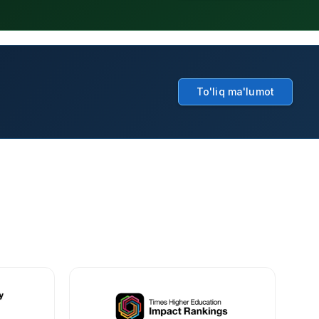
To'liq ma'lumot