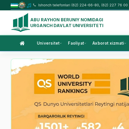
Ishonch telefonlari (62) 224-66-80, (62) 227 76 00
ABU RAYHON BERUNIY NOMIDAGI
URGANCH DAVLAT UNIVERSITETI
Universitet
Faoliyat
Axborot xizmati