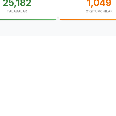
25,182
1,049
TALABALAR
O‘QITUVCHILAR