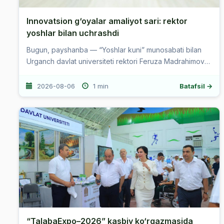
Innovatsion g‘oyalar amaliyot sari: rektor
yoshlar bilan uchrashdi
Bugun, payshanba — “Yoshlar kuni” munosabati bilan
Urganch davlat universiteti rektori Feruza Madrahimova
universitetning bir guruh faol va tashabbuskor talaba-
yoshlari bilan uchrash...
2026-08-06
1 min
Batafsil →
“TalabaExpo–2026” kasbiy ko‘rgazmasida