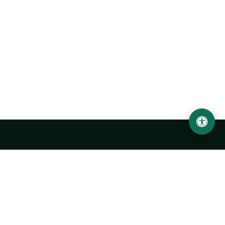
Abu Rayhon Beruniy nomidagi Urganch davlat
universiteti
O‘zbekiston, Urganch shahar, 220100, Hamid Olimjon ko‘chasi, 14-
uy
+998 62 224 6700