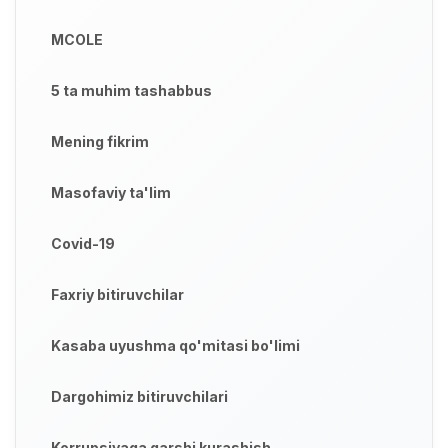
MCOLE
5 ta muhim tashabbus
Mening fikrim
Masofaviy ta'lim
Covid-19
Faxriy bitiruvchilar
Kasaba uyushma qo'mitasi bo'limi
Dargohimiz bitiruvchilari
Korrupsiyaga qarshi kurashish