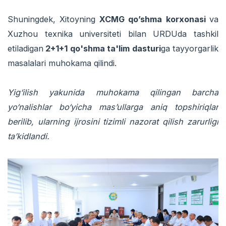
Shuningdek, Xitoyning
XCMG qo’shma korxonasi
va
Xuzhou texnika universiteti bilan URDUda tashkil
etiladigan
2+1+1 qo'shma ta'lim dasturi
ga tayyorgarlik
masalalari muhokama qilindi.
Yig‘ilish yakunida muhokama qilingan barcha
yo‘nalishlar bo‘yicha mas’ullarga aniq topshiriqlar
berilib, ularning ijrosini tizimli nazorat qilish zarurligi
ta’kidlandi.