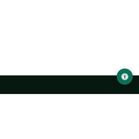
Abu Rayhon Beruniy nomidagi Urganch davlat
universiteti
O‘zbekiston, Urganch shahar, 220100, Hamid Olimjon ko‘chasi, 14-
uy
+998 62 224 6700