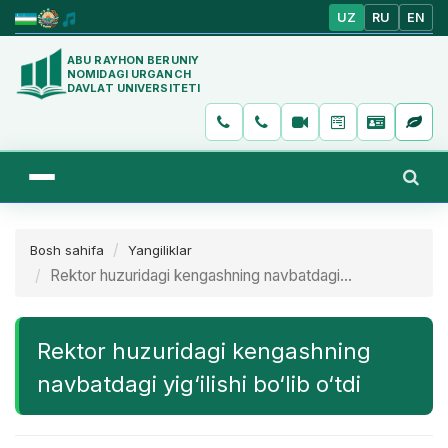
UZ
RU
EN
ABU RAYHON BERUNIY
NOMIDAGI URGANCH
DAVLAT UNIVERSITETI
Bosh sahifa
Yangiliklar
Rektor huzuridagi kengashning navbatdagi...
Rektor huzuridagi kengashning
navbatdagi yig‘ilishi bo‘lib o‘tdi