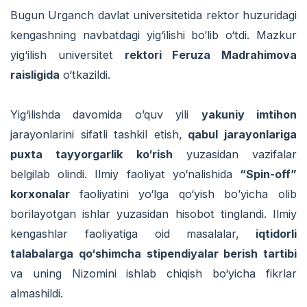
Bugun Urganch davlat universitetida rektor huzuridagi
kengashning navbatdagi yig‘ilishi bo‘lib o‘tdi. Mazkur
yig‘ilish universitet
rektori Feruza Madrahimova
raisligida
o‘tkazildi.
Yig‘ilishda davomida o’quv yili
yakuniy imtihon
jarayonlarini sifatli tashkil etish,
qabul jarayonlariga
puxta tayyorgarlik ko‘rish
yuzasidan vazifalar
belgilab olindi. Ilmiy faoliyat yo‘nalishida
“Spin-off”
korxonalar
faoliyatini yo‘lga qo‘yish bo’yicha olib
borilayotgan ishlar yuzasidan hisobot tinglandi. Ilmiy
kengashlar faoliyatiga oid masalalar,
iqtidorli
talabalarga qo‘shimcha stipendiyalar berish tartibi
va uning Nizomini ishlab chiqish bo‘yicha fikrlar
almashildi.