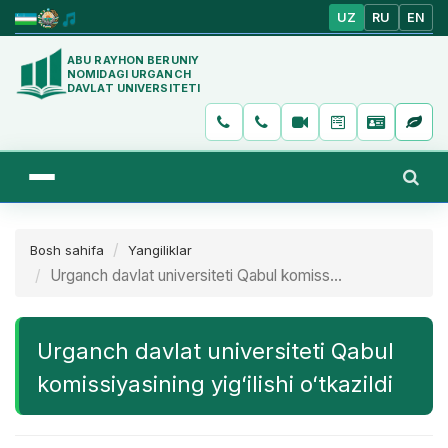
UZ
RU
EN
ABU RAYHON BERUNIY
NOMIDAGI URGANCH
DAVLAT UNIVERSITETI
Bosh sahifa
Yangiliklar
Urganch davlat universiteti Qabul komiss...
Urganch davlat universiteti Qabul
komissiyasining yigʻilishi oʻtkazildi