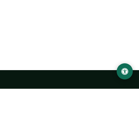
Abu Rayhon Beruniy nomidagi Urganch davlat
universiteti
O‘zbekiston, Urganch shahar, 220100, Hamid Olimjon ko‘chasi, 14-
uy
+998 62 224 6700