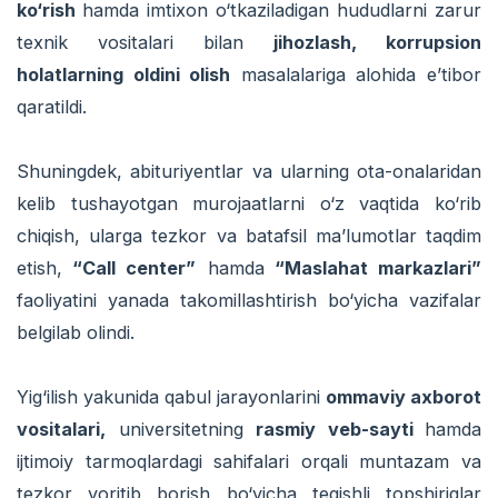
ko‘rish
hamda imtixon o‘tkaziladigan hududlarni zarur
texnik vositalari bilan
jihozlash, korrupsion
holatlarning oldini olish
masalalariga alohida e’tibor
qaratildi.
Shuningdek, abituriyentlar va ularning ota-onalaridan
kelib tushayotgan murojaatlarni o‘z vaqtida ko‘rib
chiqish, ularga tezkor va batafsil ma’lumotlar taqdim
etish,
“Call center”
hamda
“Maslahat markazlari”
faoliyatini yanada takomillashtirish bo‘yicha vazifalar
belgilab olindi.
Yig‘ilish yakunida qabul jarayonlarini
ommaviy axborot
vositalari,
universitetning
rasmiy veb-sayti
hamda
ijtimoiy tarmoqlardagi sahifalari orqali muntazam va
tezkor yoritib borish bo‘yicha tegishli topshiriqlar