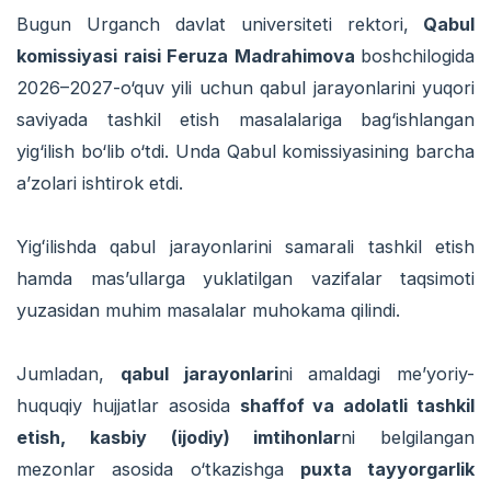
Bugun Urganch davlat universiteti rektori,
Qabul
komissiyasi raisi Feruza Madrahimova
boshchilogida
2026–2027-o‘quv yili uchun qabul jarayonlarini yuqori
saviyada tashkil etish masalalariga bag‘ishlangan
yig‘ilish bo‘lib o‘tdi. Unda Qabul komissiyasining barcha
a’zolari ishtirok etdi.
Yigʻilishda qabul jarayonlarini samarali tashkil etish
hamda mas’ullarga yuklatilgan vazifalar taqsimoti
yuzasidan muhim masalalar muhokama qilindi.
Jumladan,
qabul jarayonlari
ni amaldagi me’yoriy-
huquqiy hujjatlar asosida
shaffof va adolatli tashkil
etish, kasbiy (ijodiy) imtihonlar
ni belgilangan
mezonlar asosida o‘tkazishga
puxta tayyorgarlik