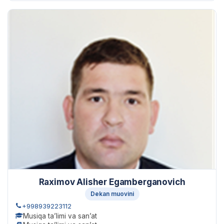
Raximov Alisher Egamberganovich
Dekan muovini
+998939223112
Musiqa ta’limi va san’at