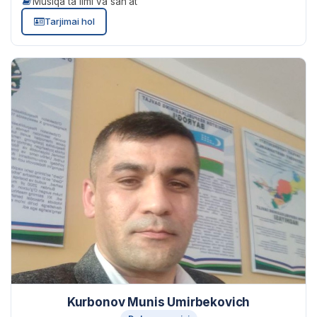
Musiqa ta’limi va san’at
Tarjimai hol
Kurbonov Munis Umirbekovich