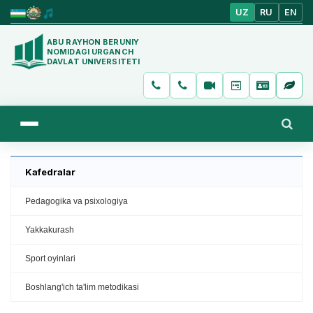
UZ
RU
EN
ABU RAYHON BERUNIY
NOMIDAGI URGANCH
DAVLAT UNIVERSITETI
Kafedralar
Pedagogika va psixologiya
Yakkakurash
Sport oyinlari
Boshlang'ich ta'lim metodikasi