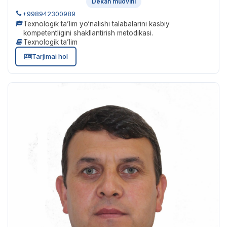
Dekan muovini
+998942300989
Texnologik ta’lim yo‘nalishi talabalarini kasbiy
kompetentligini shakllantirish metodikasi.
Texnologik ta’lim
Tarjimai hol