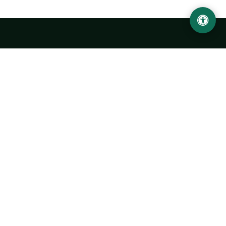
Abu Rayhon Beruniy nomidagi Urganch davlat
universiteti
O‘zbekiston, Urganch shahar, 220100, Hamid Olimjon ko‘chasi, 14-
uy
+998 62 224 6700
info@urdu.uz
Avtobus 7, 13, 28
UNIVERSITET