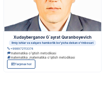
Xudayberganov G`ayrat Quranboyevich
Ilmiy ishlar va xalqaro hamkorlik bo'yicha dekan o'rinbosari
+998972113374
matematika o'qitish metodikasi
matematika ,matematika o'qitish metodikasi
Tarjimai hol