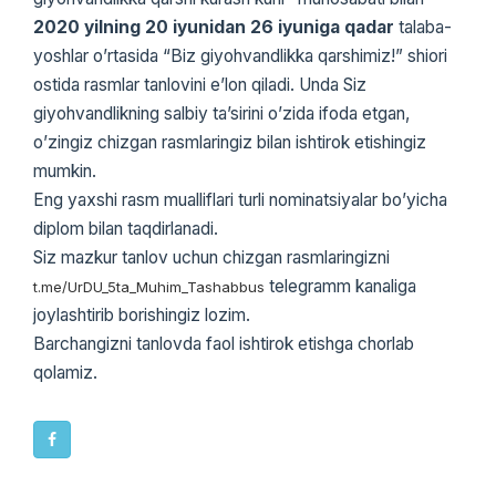
2020 yilning 20 iyunidan 26 iyuniga qadar
talaba-
yoshlar oʼrtasida “Biz giyohvandlikka qarshimiz!” shiori
ostida rasmlar tanlovini eʼlon qiladi. Unda Siz
giyohvandlikning salbiy taʼsirini oʼzida ifoda etgan,
oʼzingiz chizgan rasmlaringiz bilan ishtirok etishingiz
mumkin.
Eng yaxshi rasm mualliflari turli nominatsiyalar boʼyicha
diplom bilan taqdirlanadi.
Siz mazkur tanlov uchun chizgan rasmlaringizni
telegramm kanaliga
t.me/UrDU_5ta_Muhim_Tashabbus
joylashtirib borishingiz lozim.
Barchangizni tanlovda faol ishtirok etishga chorlab
qolamiz.