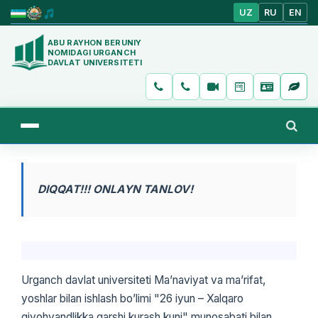
UZ
RU
EN
ABU RAYHON BERUNIY
NOMIDAGI URGANCH
DAVLAT UNIVERSITETI
DIQQAT!!! ONLAYN TANLOV!
Urganch davlat universiteti Maʼnaviyat va maʼrifat,
yoshlar bilan ishlash boʼlimi "26 iyun – Xalqaro
giyohvandlikka qarshi kurash kuni" munosabati bilan