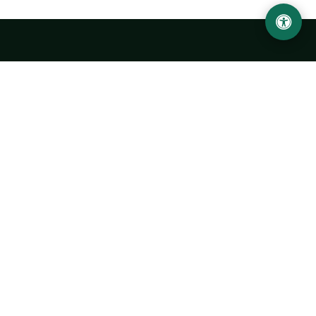
Abu Rayhon Beruniy nomidagi Urganch davlat
universiteti
O‘zbekiston, Urganch shahar, 220100, Hamid Olimjon ko‘chasi, 14-
uy
+998 62 224 6700
info@urdu.uz
Avtobus 7, 13, 28
UNIVERSITET