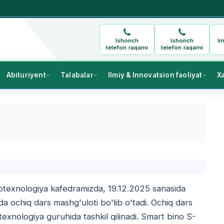
Ishonch
Ishonch
Im
telefon raqami
telefon raqami
Abituriyent
Talabalar
Ilmiy & Innovatsion faoliyat
X
iotexnologiya kafedramizda, 19.12.2025 sanasida
a ochiq dars mashg'uloti bo'lib o'tadi. Ochiq dars
exnologiya guruhida tashkil qilinadi. Smart bino S-