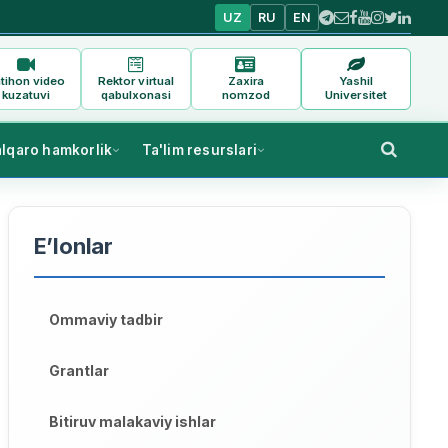
UZ
RU
EN
tihon video
Rektor virtual
Zaxira
Yashil
kuzatuvi
qabulxonasi
nomzod
Universitet
alqaro hamkorlik
Ta'lim resurslari
E’lonlar
Ommaviy tadbir
Grantlar
Bitiruv malakaviy ishlar