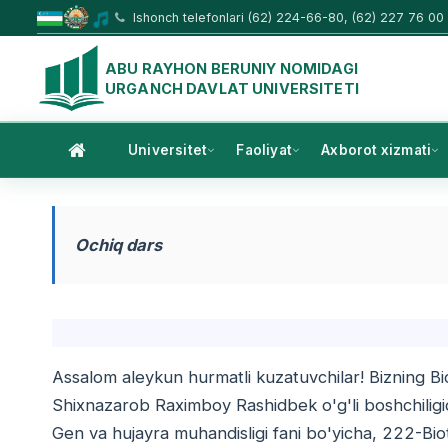
Ishonch telefonlari (62) 224-66-80, (62) 227 76 00
ABU RAYHON BERUNIY NOMIDAGI
URGANCH DAVLAT UNIVERSITETI
Universitet
Faoliyat
Axborot xizmati
Ochiq dars
Assalom aleykun hurmatli kuzatuvchilar! Bizning B
Shixnazarob Raximboy Rashidbek o'g'li boshchiligid
Gen va hujayra muhandisligi fani bo'yicha, 222-Biot