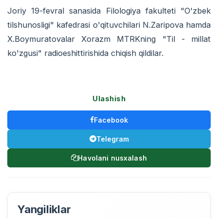
Joriy 19-fevral sanasida Filologiya fakulteti "O'zbek
tilshunosligi" kafedrasi o'qituvchilari N.Zaripova hamda
X.Boymuratovalar Xorazm MTRKning "Til - millat
ko'zgusi" radioeshittirishida chiqish qildilar.
Ulashish
Facebook
Telegram
Havolani nusxalash
Yangiliklar