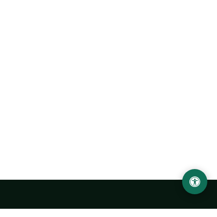
Abu Rayhon Beruniy nomidagi Urganch davlat