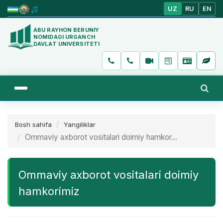
UZ
RU
EN
ABU RAYHON BERUNIY
NOMIDAGI URGANCH
DAVLAT UNIVERSITETI
Bosh sahifa
Yangiliklar
Ommaviy axborot vositalari doimiy hamkor...
Ommaviy axborot vositalari doimiy
hamkorimiz