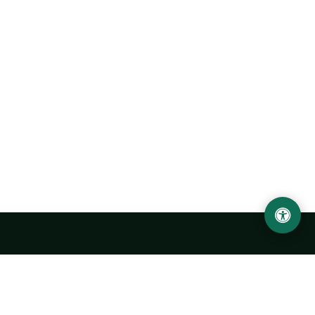
Abu Rayhon Beruniy nomidagi Urganch davlat
universiteti
O‘zbekiston, Urganch shahar, 220100, Hamid Olimjon ko‘chasi, 14-