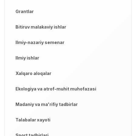
Grantlar
Bitiruv malakaviy ishlar
Ilmiy-nazariy semenar
Ilmiy ishlar
Xalqaro aloqalar
Ekologiya va atrof-muhit muhofazasi
Madaniy va ma'rifiy tadbirlar
Talabalar xayoti
Sport tadbirlari