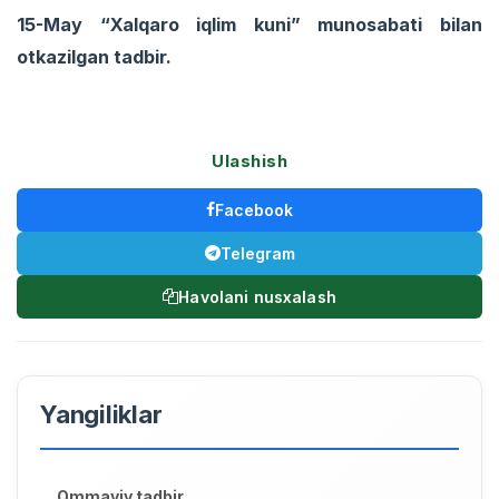
15-May “Xalqaro iqlim kuni” munosabati bilan
otkazilgan tadbir.
Ulashish
Facebook
Telegram
Havolani nusxalash
Yangiliklar
Ommaviy tadbir