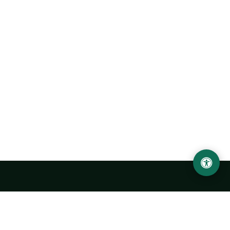
Abu Rayhon Beruniy nomidagi Urganch davlat
universiteti
O‘zbekiston, Urganch shahar, 220100, Hamid Olimjon ko‘chasi, 14-