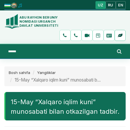
UZ
RU
EN
ABU RAYHON BERUNIY
NOMIDAGI URGANCH
DAVLAT UNIVERSITETI
Bosh sahifa
Yangiliklar
15-May “Xalqaro iqlim kuni” munosabati b...
15-May “Xalqaro iqlim kuni”
munosabati bilan otkazilgan tadbir.