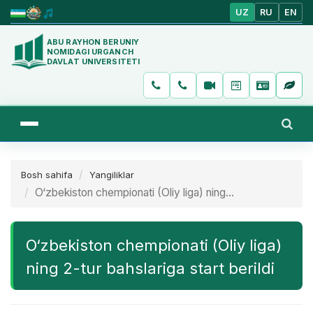
UZ
RU
EN
ABU RAYHON BERUNIY
NOMIDAGI URGANCH
DAVLAT UNIVERSITETI
Bosh sahifa
Yangiliklar
O‘zbekiston chempionati (Oliy liga) ning...
O‘zbekiston chempionati (Oliy liga)
ning 2-tur bahslariga start berildi