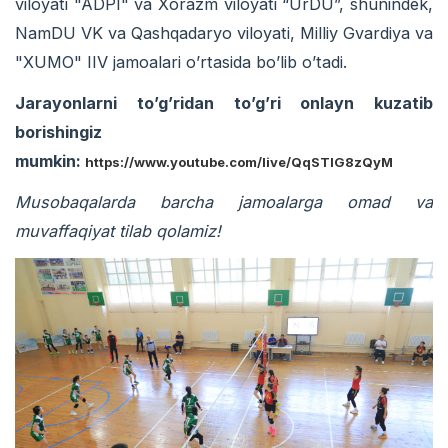
viloyati "ADPI" va Xorazm viloyati “UrDU”, shunindek,
NamDU VK va Qashqadaryo viloyati, Milliy Gvardiya va
"XUMO" IIV jamoalari o’rtasida bo’lib o’tadi.
Jarayonlarni to’g’ridan to’g’ri onlayn kuzatib
borishingiz
mumkin:
https://www.youtube.com/live/QqSTIG8zQyM
Musobaqalarda barcha jamoalarga omad va
muvaffaqiyat tilab qolamiz!