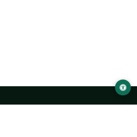
Abu Rayhon Beruniy nomidagi Urganch davlat
universiteti
O‘zbekiston, Urganch shahar, 220100, Hamid Olimjon ko‘chasi, 14-
uy