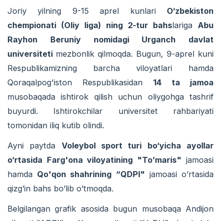
Joriy yilning 9-15 aprel kunlari
O‘zbekiston
chempionati (Oliy liga) ning 2-tur bahs
lariga
Abu
Rayhon Beruniy nomidagi Urganch davlat
universiteti
mezbonlik qilmoqda. Bugun, 9-aprel kuni
Respublikamizning barcha viloyatlari hamda
Qoraqalpog'iston Respublikasidan
14 ta jamoa
musobaqada ishtirok qilish uchun oliygohga tashrif
buyurdi. Ishtirokchilar universitet rahbariyati
tomonidan iliq kutib olindi.
Ayni paytda
Voleybol sport turi bo‘yicha ayollar
o‘rtasida Farg'ona viloyatining "To’maris"
jamoasi
hamda
Qo'qon shahrining “QDPI"
jamoasi o’rtasida
qizg’in bahs bo’lib o’tmoqda.
Belgilangan grafik asosida bugun musobaqa Andijon