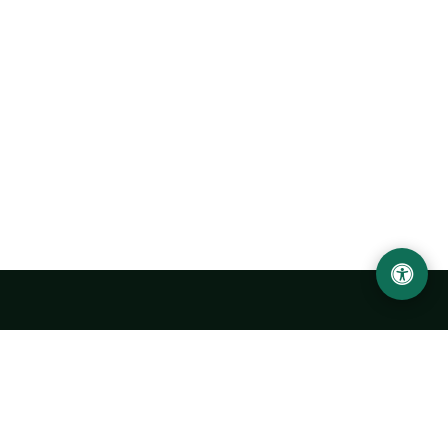
Abu Rayhon Beruniy nomidagi Urganch davlat
universiteti
O‘zbekiston, Urganch shahar, 220100, Hamid Olimjon ko‘chasi, 14-
uy