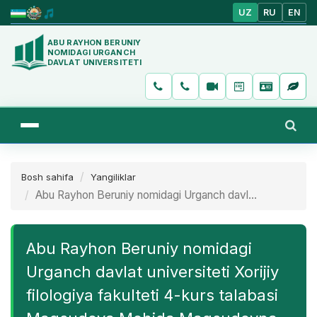
UZ
RU
EN
ABU RAYHON BERUNIY
NOMIDAGI URGANCH
DAVLAT UNIVERSITETI
Bosh sahifa
Yangiliklar
Abu Rayhon Beruniy nomidagi Urganch davl...
Abu Rayhon Beruniy nomidagi
Urganch davlat universiteti Xorijiy
filologiya fakulteti 4-kurs talabasi