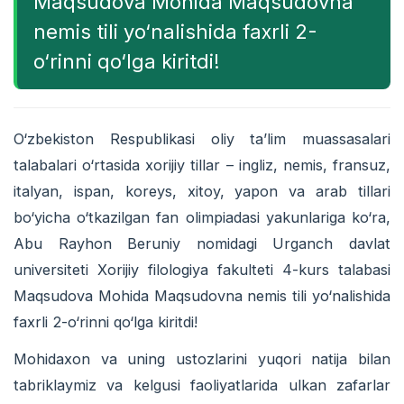
Maqsudova Mohida Maqsudovna
nemis tili yo‘nalishida faxrli 2-
o‘rinni qo‘lga kiritdi!
O‘zbekiston Respublikasi oliy ta’lim muassasalari
talabalari o‘rtasida xorijiy tillar – ingliz, nemis, fransuz,
italyan, ispan, koreys, xitoy, yapon va arab tillari
bo‘yicha o‘tkazilgan fan olimpiadasi yakunlariga ko‘ra,
Abu Rayhon Beruniy nomidagi Urganch davlat
universiteti Xorijiy filologiya fakulteti 4-kurs talabasi
Maqsudova Mohida Maqsudovna nemis tili yo‘nalishida
faxrli 2-o‘rinni qo‘lga kiritdi!
Mohidaxon va uning ustozlarini yuqori natija bilan
tabriklaymiz va kelgusi faoliyatlarida ulkan zafarlar