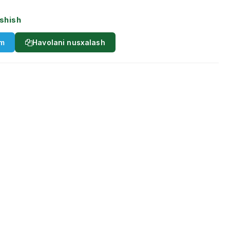
shish
am
Havolani nusxalash