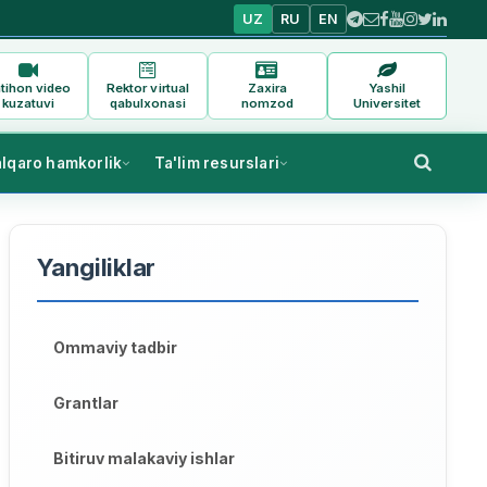
UZ
RU
EN
tihon video
Rektor virtual
Zaxira
Yashil
kuzatuvi
qabulxonasi
nomzod
Universitet
alqaro hamkorlik
Ta'lim resurslari
Yangiliklar
Ommaviy tadbir
Grantlar
Bitiruv malakaviy ishlar