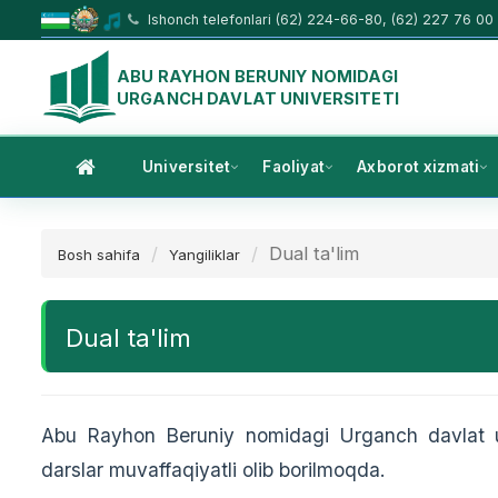
Ishonch telefonlari (62) 224-66-80, (62) 227 76 00
ABU RAYHON BERUNIY NOMIDAGI
URGANCH DAVLAT UNIVERSITETI
Universitet
Faoliyat
Axborot xizmati
Dual ta'lim
Bosh sahifa
Yangiliklar
Dual ta'lim
Abu Rayhon Beruniy nomidagi Urganch davlat uni
darslar muvaffaqiyatli olib borilmoqda.