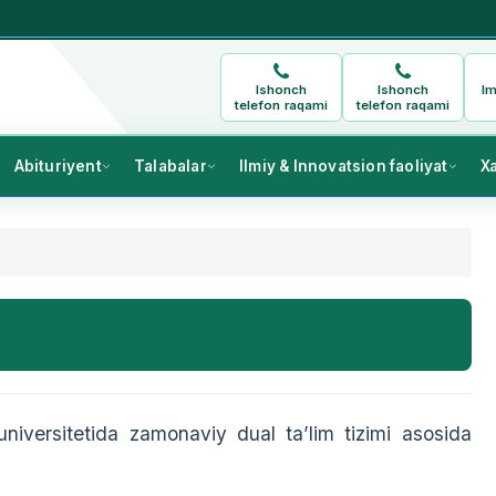
Ishonch
Ishonch
Im
telefon raqami
telefon raqami
Abituriyent
Talabalar
Ilmiy & Innovatsion faoliyat
X
versitetida zamonaviy dual ta’lim tizimi asosida