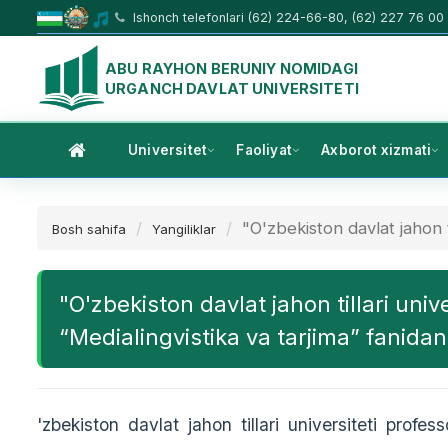
Ishonch telefonlari (62) 224-66-80, (62) 227 76 00
ABU RAYHON BERUNIY NOMIDAGI
URGANCH DAVLAT UNIVERSITETI
Universitet
Faoliyat
Axborot xizmati
"O'zbekiston davlat jahon ti
Bosh sahifa
Yangiliklar
"O'zbekiston davlat jahon tillari univ
“Medialingvistika va tarjima” fanidan
'zbekiston davlat jahon tillari universiteti pro