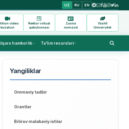
UZ
RU
EN
tihon video
Rektor virtual
Zaxira
Yashil
kuzatuvi
qabulxonasi
nomzod
Universitet
alqaro hamkorlik
Ta'lim resurslari
Yangiliklar
Ommaviy tadbir
Grantlar
Bitiruv malakaviy ishlar