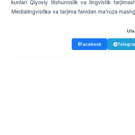
kunlari Qiyosiy tilshunoslik va lingvistik tarjim
Medialingvistika va tarjima fanidan ma'ruza mashg'u
Ula
Facebook
Telegr