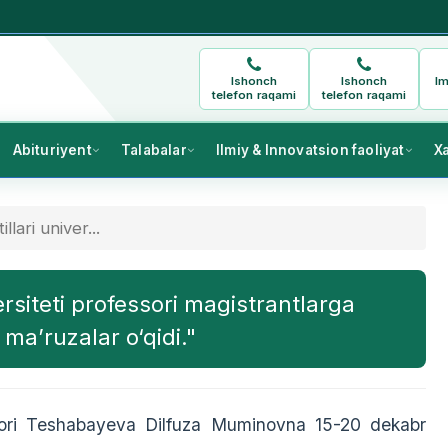
Ishonch
Ishonch
Im
telefon raqami
telefon raqami
Abituriyent
Talabalar
Ilmiy & Innovatsion faoliyat
X
llari univer...
ersiteti professori magistrantlarga
 ma’ruzalar o‘qidi."
fessori Teshabayeva Dilfuza Muminovna 15-20 dekabr