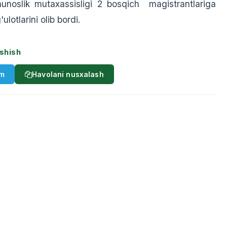
ashunoslik mutaxassisligi 2 bosqich magistrantlariga
lotlarini olib bordi.
shish
am
Havolani nusxalash