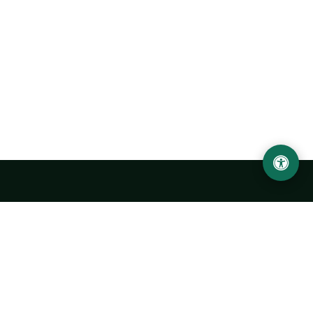
Abu Rayhon Beruniy nomidagi Urganch davlat
universiteti
O‘zbekiston, Urganch shahar, 220100, Hamid Olimjon ko‘chasi, 14-
uy
+998 62 224 6700