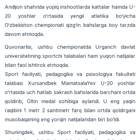
Andijon shahrida yopiq inshootlarda kattalar hamda U-
20 yoshlar o‘rtasida yengil atletika bo‘yicha
O‘zbekiston chempionati qizg‘in bahslarga boy tarzda
davom etmoqda.
Quvonarlisi, ushbu chempionatda Urganch davlat
universitetining sportchi talabalari ham yuqori natijalar
bilan faol ishtirok etmoqda.
Sport faoliyati, pedagogika va psixologiya fakulteti
talabasi Xursandbek MamatsalaYev U-20 yoshlar
o‘rtasida uch hatlab sakrash bahslarida barchani ortda
qoldirib, Oltin medal sohibiga aylandi. U eng yaqin
raqibini 1 metr 2 santimetr farq bilan ortda qoldirgani
musobaqaning eng yorqin natijalaridan biri bo‘ldi.
Shuningdek, ushbu Sport faoliyati, pedagogika va