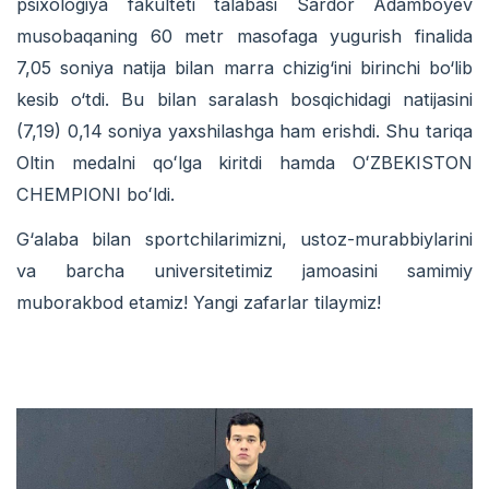
psixologiya fakulteti talabasi Sardor Adamboyev
musobaqaning 60 metr masofaga yugurish finalida
7,05 soniya natija bilan marra chizig‘ini birinchi bo‘lib
kesib o‘tdi. Bu bilan saralash bosqichidagi natijasini
(7,19) 0,14 soniya yaxshilashga ham erishdi. Shu tariqa
Oltin medalni qoʻlga kiritdi hamda OʻZBEKISTON
CHEMPIONI boʻldi.
G‘alaba bilan sportchilarimizni, ustoz-murabbiylarini
va barcha universitetimiz jamoasini samimiy
muborakbod etamiz! Yangi zafarlar tilaymiz!