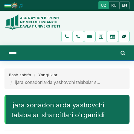
UZ
RU
EN
ABU RAYHON BERUNIY
NOMIDAGI URGANCH
DAVLAT UNIVERSITETI
Bosh sahifa
Yangiliklar
Ijara xonadonlarda yashovchi talabalar s...
Ijara xonadonlarda yashovchi
talabalar sharoitlari o'rganildi