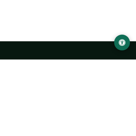
Abu Rayhon Beruniy nomidagi Urganch davlat
universiteti
O‘zbekiston, Urganch shahar, 220100, Hamid Olimjon ko‘chasi, 14-
uy
+998 62 224 6700
info@urdu.uz
Avtobus 7, 13, 28