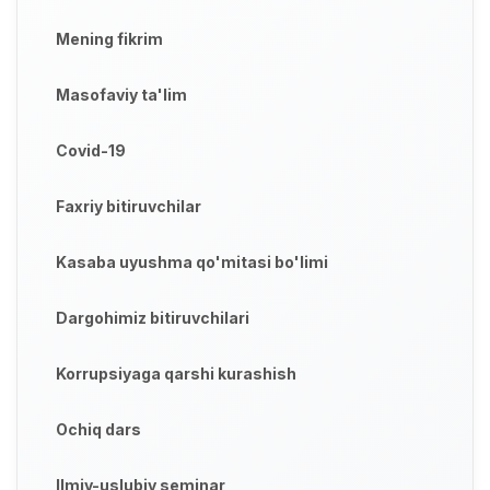
Mening fikrim
Masofaviy ta'lim
Covid-19
Faxriy bitiruvchilar
Kasaba uyushma qo'mitasi bo'limi
Dargohimiz bitiruvchilari
Korrupsiyaga qarshi kurashish
Ochiq dars
Ilmiy-uslubiy seminar