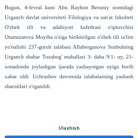
Bugun, 4-fevral kuni Abu Rayhon Beruniy nomidagi
Urganch davlat universiteti Filologiya va san'at fakulteti
O'zbek tili va adabiyoti kafedrasi o'qituvchisi
Otamuratova Muyiba o'ziga biriktirilgan o'zbek tili ta'lim
yo'nalishi 237-guruh talabasi Allaberganova Sunbulning
Urganch shahar Tozabog' mahallasi 3- daha 9/1- uy, 21-
xonadonda joylashgan ijarada yashayotgan uyiga borib
xabar oldi. Uchrashuv davomida talabalarning yashash
sharoitlari o'rganildi.
Ulashish