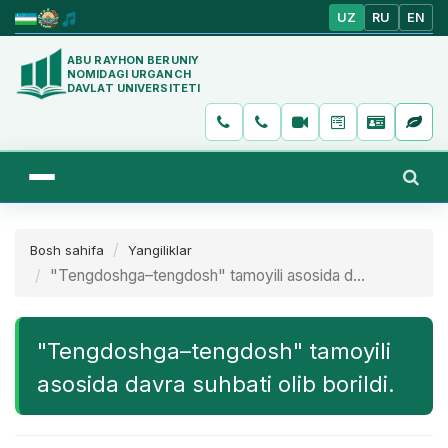
UZ
RU
EN
ABU RAYHON BERUNIY
NOMIDAGI URGANCH
DAVLAT UNIVERSITETI
Bosh sahifa
Yangiliklar
"Tengdoshga–tengdosh" tamoyili asosida d...
"Tengdoshga–tengdosh" tamoyili
asosida davra suhbati olib borildi.