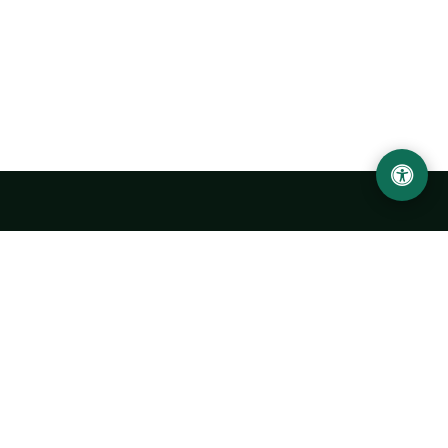
Abu Rayhon Beruniy nomidagi Urganch davlat
universiteti
O‘zbekiston, Urganch shahar, 220100, Hamid Olimjon ko‘chasi, 14-
uy
+998 62 224 6700
info@urdu.uz
Avtobus 7, 13, 28