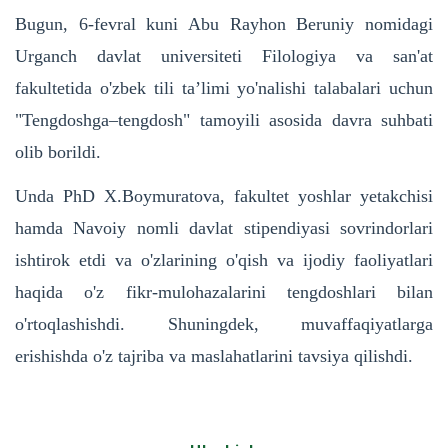
Bugun, 6-fevral kuni Abu Rayhon Beruniy nomidagi
Urganch davlat universiteti Filologiya va san'at
fakultetida o'zbek tili ta’limi yo'nalishi talabalari uchun
"Tengdoshga–tengdosh" tamoyili asosida davra suhbati
olib borildi.
Unda PhD X.Boymuratova, fakultet yoshlar yetakchisi
hamda Navoiy nomli davlat stipendiyasi sovrindorlari
ishtirok etdi va o'zlarining o'qish va ijodiy faoliyatlari
haqida o'z fikr-mulohazalarini tengdoshlari bilan
o'rtoqlashishdi. Shuningdek, muvaffaqiyatlarga
erishishda o'z tajriba va maslahatlarini tavsiya qilishdi.