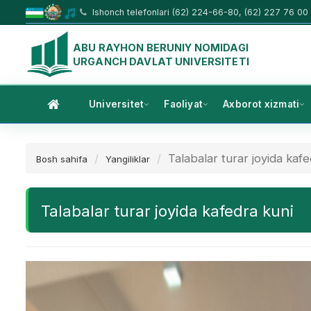
Ishonch telefonlari (62) 224-66-80, (62) 227 76 00
ABU RAYHON BERUNIY NOMIDAGI
URGANCH DAVLAT UNIVERSITETI
Universitet
Faoliyat
Axborot xizmati
Talabalar turar joyida kafe
Bosh sahifa
Yangiliklar
Talabalar turar joyida kafedra kuni