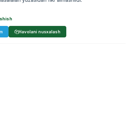
shish
am
Havolani nusxalash