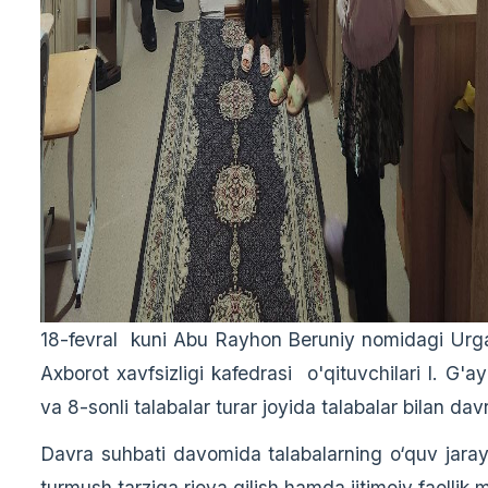
18-fevral kuni Abu Rayhon Beruniy nomidagi Urganc
Axborot xavfsizligi kafedrasi o'qituvchilari I. G
va 8-sonli talabalar turar joyida talabalar bilan davr
Davra suhbati davomida talabalarning o‘quv jarayo
turmush tarziga rioya qilish hamda ijtimoiy faollik m