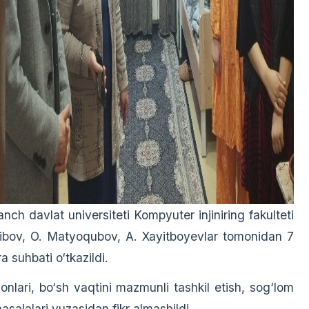
h davlat universiteti Kompyuter injiniring fakulteti
'ayibov, O. Matyoqubov, A. Xayitboyevlar tomonidan 7
a suhbati o‘tkazildi.
nlari, bo‘sh vaqtini mazmunli tashkil etish, sog‘lom
asalalari yuzasidan fikr almashildi.