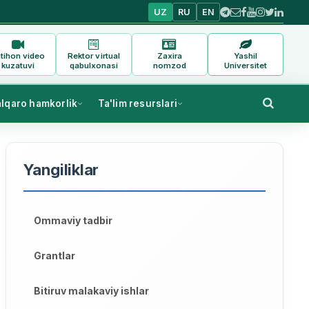
UZ
RU
EN
tihon video
Rektor virtual
Zaxira
Yashil
kuzatuvi
qabulxonasi
nomzod
Universitet
alqaro hamkorlik
Ta'lim resurslari
Yangiliklar
Ommaviy tadbir
Grantlar
Bitiruv malakaviy ishlar