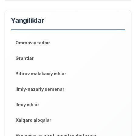
Yangiliklar
Ommaviy tadbir
Grantlar
Bitiruv malakaviy ishlar
Ilmiy-nazariy semenar
Ilmiy ishlar
Xalqaro aloqalar
Ekologiya va atrof-muhit muhofazasi