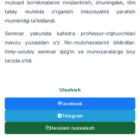
muloqot ko‘nikmalarini rivojlantirish, shuningdek, tilni
tabiiy muhitda o‘rganish imkoniyatini yaratish
mumkinligi ta’kidlandi.
Seminar yakunida kafedra professor-o‘qituvchilari
mavzu yuzasidan o‘z fikr-mulohazalarini bildirdilar.
Ilmiy-uslubiy seminar qizg‘in va munozaralarga boy
tarzda o‘tdi.
Ulashish
Facebook
Telegram
Havolani nusxalash