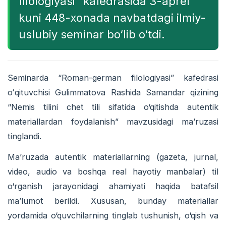
filologiyasi” kafedrasida 3-aprel
kuni 448-xonada navbatdagi ilmiy-
uslubiy seminar bo‘lib o‘tdi.
Seminarda “Roman-german filologiyasi” kafedrasi
oʻqituvchisi Gulimmatova Rashida Samandar qizining
“Nemis tilini chet tili sifatida o‘qitishda autentik
materiallardan foydalanish” mavzusidagi ma’ruzasi
tinglandi.
Ma’ruzada autentik materiallarning (gazeta, jurnal,
video, audio va boshqa real hayotiy manbalar) til
o‘rganish jarayonidagi ahamiyati haqida batafsil
ma’lumot berildi. Xususan, bunday materiallar
yordamida o‘quvchilarning tinglab tushunish, o‘qish va