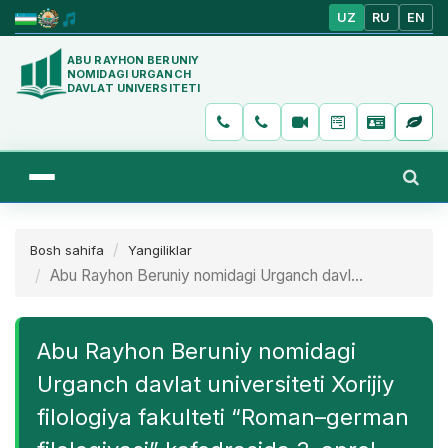
UZ
RU
EN
ABU RAYHON BERUNIY
NOMIDAGI URGANCH
DAVLAT UNIVERSITETI
Bosh sahifa
Yangiliklar
Abu Rayhon Beruniy nomidagi Urganch davl...
Abu Rayhon Beruniy nomidagi
Urganch davlat universiteti Xorijiy
filologiya fakulteti “Roman–german