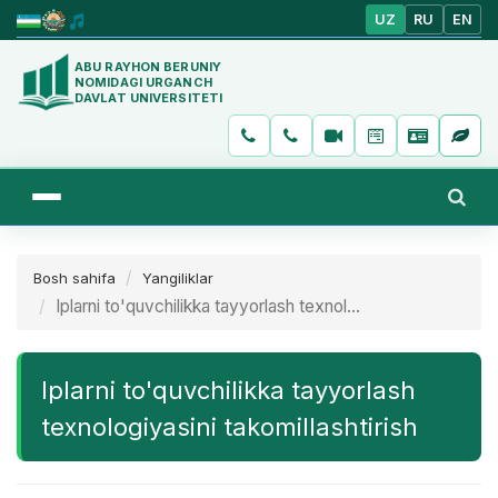
UZ
RU
EN
ABU RAYHON BERUNIY
NOMIDAGI URGANCH
DAVLAT UNIVERSITETI
Bosh sahifa
Yangiliklar
Iplarni to'quvchilikka tayyorlash texnol...
Iplarni to'quvchilikka tayyorlash
texnologiyasini takomillashtirish