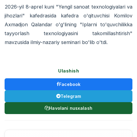
2026-yil 8-aprel kuni "Yengil sanoat texnologiyalari va
jihozlari" kafedrasida kafedra o'qituvchisi Komilov
Axmadjon Qalandar o'g'lining "Iplarni to'quvchilikka
tayyorlash texnologiyasini takomillashtirish"
mavzusida ilmiy-nazariy seminari bo'lib o'tdi.
Ulashish
Facebook
Telegram
Havolani nusxalash