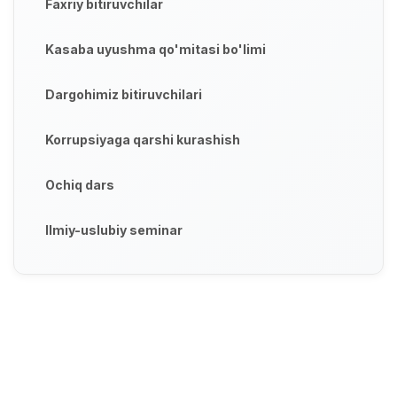
Faxriy bitiruvchilar
Kasaba uyushma qo'mitasi bo'limi
Dargohimiz bitiruvchilari
Korrupsiyaga qarshi kurashish
Ochiq dars
Ilmiy-uslubiy seminar