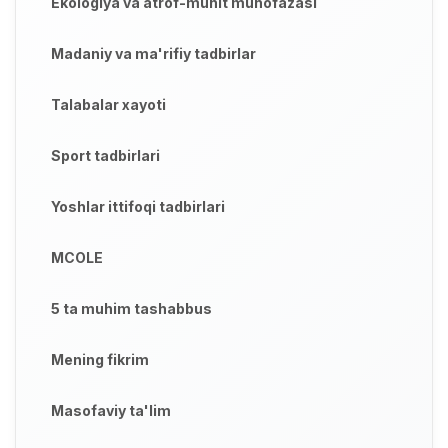
Ekologiya va atrof-muhit muhofazasi
Madaniy va ma'rifiy tadbirlar
Talabalar xayoti
Sport tadbirlari
Yoshlar ittifoqi tadbirlari
MCOLE
5 ta muhim tashabbus
Mening fikrim
Masofaviy ta'lim