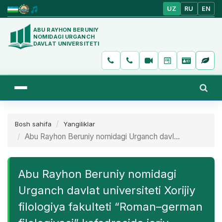
UZ
RU
EN
ABU RAYHON BERUNIY
NOMIDAGI URGANCH
DAVLAT UNIVERSITETI
Bosh sahifa
Yangiliklar
Abu Rayhon Beruniy nomidagi Urganch davl...
Abu Rayhon Beruniy nomidagi
Urganch davlat universiteti Xorijiy
filologiya fakulteti “Roman–german