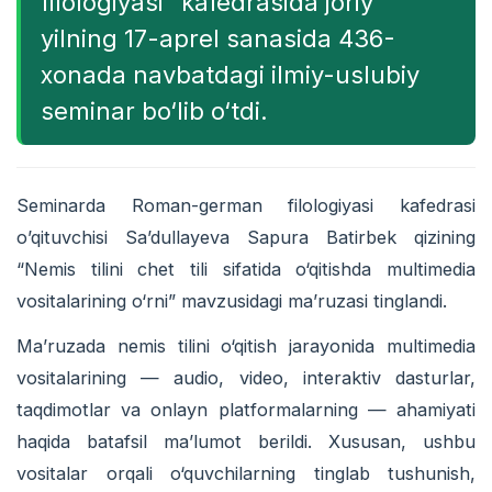
filologiyasi” kafedrasida joriy
yilning 17-aprel sanasida 436-
xonada navbatdagi ilmiy-uslubiy
seminar bo‘lib o‘tdi.
Seminarda Roman-german filologiyasi kafedrasi
o’qituvchisi Sa’dullayeva Sapura Batirbek qizining
“Nemis tilini chet tili sifatida o‘qitishda multimedia
vositalarining o‘rni” mavzusidagi ma’ruzasi tinglandi.
Ma’ruzada nemis tilini o‘qitish jarayonida multimedia
vositalarining — audio, video, interaktiv dasturlar,
taqdimotlar va onlayn platformalarning — ahamiyati
haqida batafsil ma’lumot berildi. Xususan, ushbu
vositalar orqali o‘quvchilarning tinglab tushunish,