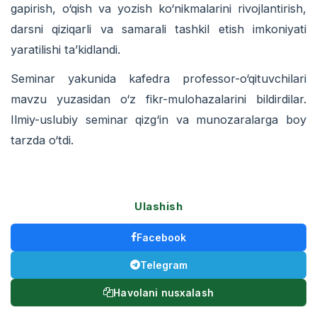
gapirish, o‘qish va yozish ko‘nikmalarini rivojlantirish,
darsni qiziqarli va samarali tashkil etish imkoniyati
yaratilishi ta’kidlandi.
Seminar yakunida kafedra professor-o‘qituvchilari
mavzu yuzasidan o‘z fikr-mulohazalarini bildirdilar.
Ilmiy-uslubiy seminar qizg‘in va munozaralarga boy
tarzda o‘tdi.
Ulashish
Facebook
Telegram
Havolani nusxalash