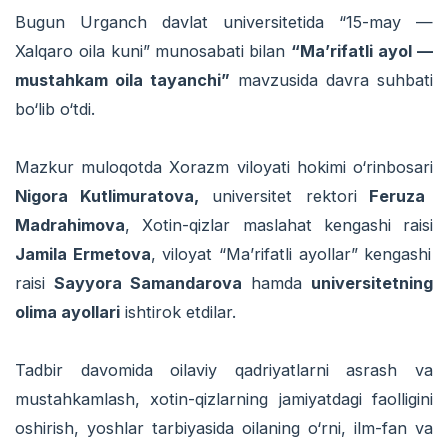
Bugun Urganch davlat universitetida “15-may —
Xalqaro oila kuni”
munosabati bilan
“Ma’rifatli ayol —
mustahkam oila tayanchi”
mavzusida davra suhbati
bo‘lib o‘tdi.
Mazkur muloqotda Xorazm viloyati hokimi o‘rinbosari
Nigora Kutlimuratova,
universitet rektori
Feruza
Madrahimova
, Xotin-qizlar maslahat kengashi raisi
Jamila Ermetova
, viloyat “Ma’rifatli ayollar” kengashi
raisi
Sayyora Samandarova
hamda
universitetning
olima ayollari
ishtirok etdilar.
Tadbir davomida oilaviy qadriyatlarni asrash va
mustahkamlash, xotin-qizlarning jamiyatdagi faolligini
oshirish, yoshlar tarbiyasida oilaning o‘rni, ilm-fan va