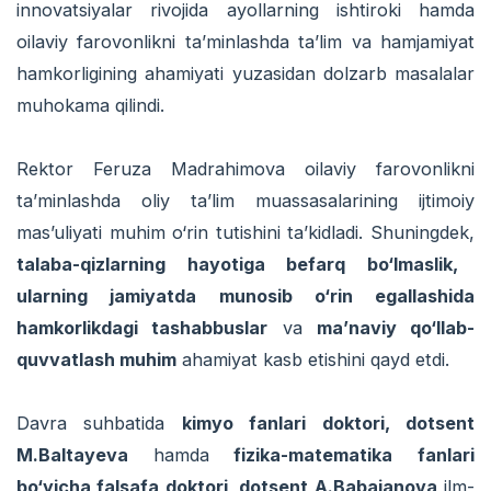
innovatsiyalar rivojida ayollarning ishtiroki hamda
oilaviy farovonlikni ta’minlashda ta’lim va hamjamiyat
hamkorligining ahamiyati yuzasidan dolzarb masalalar
muhokama qilindi.
Rektor Feruza Madrahimova oilaviy farovonlikni
ta’minlashda oliy ta’lim muassasalarining ijtimoiy
mas’uliyati muhim o‘rin tutishini ta’kidladi. Shuningdek,
talaba-qizlarning hayotiga befarq bo‘lmaslik,
ularning jamiyatda munosib o‘rin egallashida
hamkorlikdagi tashabbuslar
va
ma’naviy qo‘llab-
quvvatlash muhim
ahamiyat kasb etishini qayd etdi.
Davra suhbatida
kimyo fanlari doktori, dotsent
M.Baltayeva
hamda
fizika-matematika fanlari
bo‘yicha falsafa doktori, dotsent A.Babajanova
ilm-