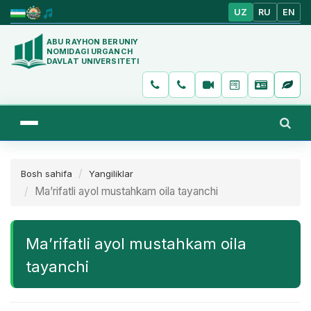
UZ
RU
EN
ABU RAYHON BERUNIY
NOMIDAGI URGANCH
DAVLAT UNIVERSITETI
Bosh sahifa
Yangiliklar
Ma’rifatli ayol mustahkam oila tayanchi
Ma’rifatli ayol mustahkam oila
tayanchi