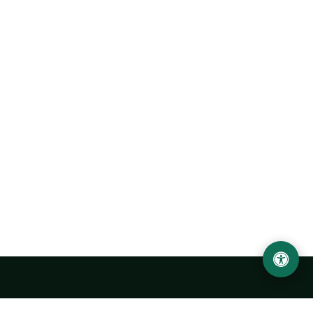
Abu Rayhon Beruniy nomidagi Urganch davlat