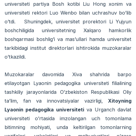
universiteti partiya Bosh kotibi Liu Hong xonim va
universiteti rektori Luo Wenbo bilan uchrashuv bo’lib
o’tdi. Shuningdek, universitet prorektori Li Yujyun
boshchiligida universitetning Xalqaro hamkorlik
boshqarmasi boshlig’i va mas’ullari hamda universitet
tarkibidagi institut direktorlari ishtirokida muzokaralar
o’tkazildi.
Muzokaralar davomida Xiva shahrida barpo
etilayotgan Lyaonin pedagogika universiteti filialining
tashkiliy jarayonlarida O’zbekiston Respublikasi Oliy
ta’lim, fan va innovatsiyalar vazirligi,
Xitoyning
Lyaonin pedagogika universiteti
va Urganch davlat
universiteti o’rtasida imzolangan uch tomonlama
bitimning mohiyati, unda keltirilgan tomonlarning
vazifalari, vakolatlari va majburiyatlari o’zaro