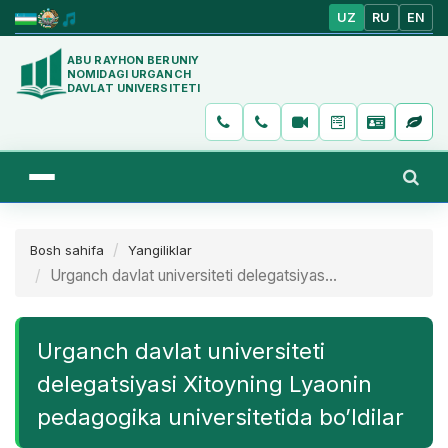
UZ
RU
EN
ABU RAYHON BERUNIY
NOMIDAGI URGANCH
DAVLAT UNIVERSITETI
Bosh sahifa
Yangiliklar
Urganch davlat universiteti delegatsiyas...
Urganch davlat universiteti
delegatsiyasi Xitoyning Lyaonin
pedagogika universitetida bo’ldilar