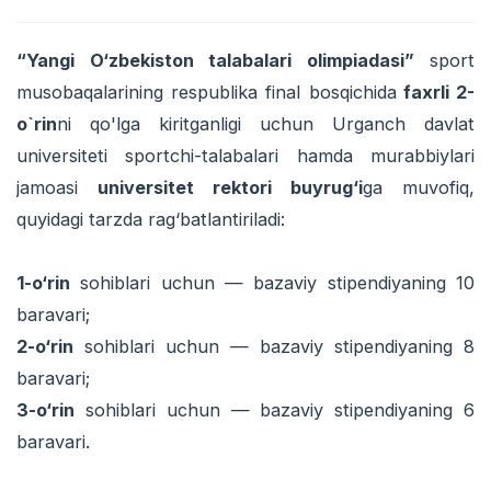
“Yangi O‘zbekiston talabalari olimpiadasi”
sport
musobaqalarining respublika final bosqichida
faxrli 2-
o`rin
ni qo'lga kiritganligi uchun Urganch davlat
universiteti sportchi-talabalari hamda murabbiylari
jamoasi
universitet rektori buyrug‘i
ga muvofiq,
quyidagi tarzda rag‘batlantiriladi:
1-o‘rin
sohiblari uchun — bazaviy stipendiyaning 10
baravari;
2-o‘rin
sohiblari uchun — bazaviy stipendiyaning 8
baravari;
3-o‘rin
sohiblari uchun — bazaviy stipendiyaning 6
baravari.