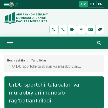
UZ
RU
EN
ABU RAYHON BERUNIY
NOMIDAGI URGANCH
DAVLAT UNIVERSITETI
Bosh sahifa
Yangiliklar
UrDU sportchi-talabalari va murabbiylari...
UrDU sportchi-talabalari va
murabbiylari munosib
rag‘batlantiriladi