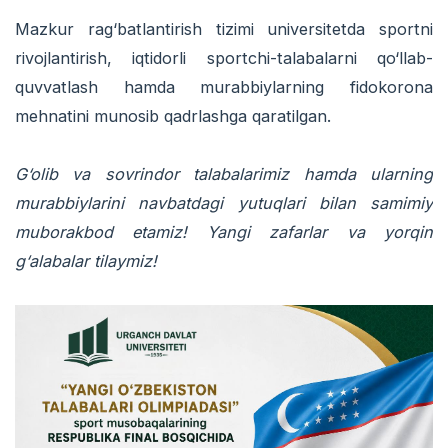
Mazkur rag‘batlantirish tizimi universitetda sportni
rivojlantirish, iqtidorli sportchi-talabalarni qo‘llab-
quvvatlash hamda murabbiylarning fidokorona
mehnatini munosib qadrlashga qaratilgan.
G‘olib va sovrindor talabalarimiz hamda ularning
murabbiylarini navbatdagi yutuqlari bilan samimiy
muborakbod etamiz! Yangi zafarlar va yorqin
g‘alabalar tilaymiz!