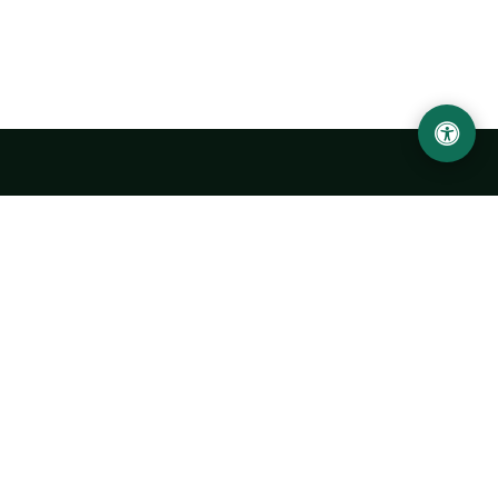
Abu Rayhon Beruniy nomidagi Urganch davlat
universiteti
O‘zbekiston, Urganch shahar, 220100, Hamid Olimjon ko‘chasi, 14-
uy
+998 62 224 6700
info@urdu.uz
Avtobus 7, 13, 28