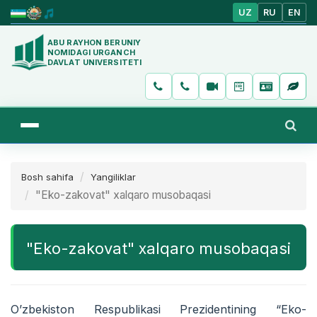
UZ
RU
EN
ABU RAYHON BERUNIY
NOMIDAGI URGANCH
DAVLAT UNIVERSITETI
Bosh sahifa
Yangiliklar
"Eko-zakovat" xalqaro musobaqasi
"Eko-zakovat" xalqaro musobaqasi
O’zbekiston Respublikasi Prezidentining “Eko-