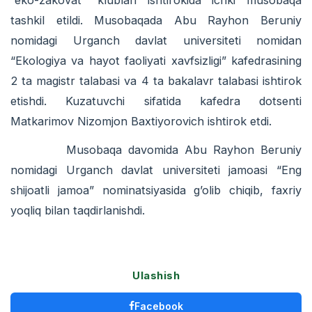
tashkil etildi. Musobaqada Abu Rayhon Beruniy
nomidagi Urganch davlat universiteti nomidan
“Ekologiya va hayot faoliyati xavfsizligi” kafedrasining
2 ta magistr talabasi va 4 ta bakalavr talabasi ishtirok
etishdi. Kuzatuvchi sifatida kafedra dotsenti
Matkarimov Nizomjon Baxtiyorovich ishtirok etdi.
Musobaqa davomida Abu Rayhon Beruniy
nomidagi Urganch davlat universiteti jamoasi “Eng
shijoatli jamoa” nominatsiyasida g’olib chiqib, faxriy
yoqliq bilan taqdirlanishdi.
Ulashish
Facebook