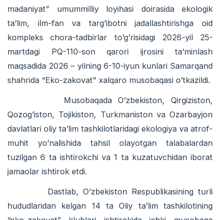
madaniyat” umummilliy loyihasi doirasida ekologik
ta’lim, ilm-fan va targ’ibotni jadallashtirishga oid
kompleks chora-tadbirlar to’g’risidagi 2026-yil 25-
martdagi PQ-110-son qarori ijrosini ta’minlash
maqsadida 2026 – yilning 6-10-iyun kunlari Samarqand
shahrida “Eko-zakovat” xalqaro musobaqasi o’tkazildi.
Musobaqada O’zbekiston, Qirgiziston,
Qozog’iston, Tojikiston, Turkmaniston va Ozarbayjon
davlatlari oliy ta’lim tashkilotlaridagi ekologiya va atrof-
muhit yo’nalishida tahsil olayotgan talabalardan
tuzilgan 6 ta ishtirokchi va 1 ta kuzatuvchidan iborat
jamaolar ishtirok etdi.
Dastlab, O’zbekiston Respublikasining turli
hududlaridan kelgan 14 ta Oliy ta’lim tashkilotining
“eko-zakovat” klublari ishtirokida ichki musobaqa