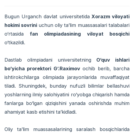
Bugun Urganch davlat universitetida
Xorazm viloyati
hokimi sovrini
uchun oliy ta’lim muassasalari talabalari
o‘rtasida
fan olimpiadasining viloyat bosqichi
o‘tkazildi.
Dastlab olimpiadani universitetning
O‘quv ishlari
bo‘yicha prorektori G‘.Raximov
ochib berib, barcha
ishtirokchilarga olimpiada jarayonlarida muvaffaqiyat
tiladi. Shuningdek, bunday nufuzli bilimlar bellashuvi
yoshlarning ilmiy salohiyatini ro‘yobga chiqarish hamda
fanlarga bo‘lgan qiziqishini yanada oshirishda muhim
ahamiyat kasb etishini ta’kidladi.
Oliy ta’lim muassasalarining saralash bosqichlarida