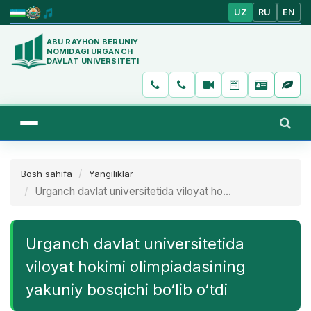
UZ
RU
EN
ABU RAYHON BERUNIY
NOMIDAGI URGANCH
DAVLAT UNIVERSITETI
Bosh sahifa
Yangiliklar
Urganch davlat universitetida viloyat ho...
Urganch davlat universitetida
viloyat hokimi olimpiadasining
yakuniy bosqichi bo‘lib o‘tdi