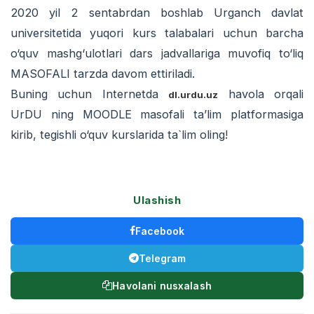
2020 yil 2 sentabrdan boshlab Urganch davlat
universitetida yuqori kurs talabalari uchun barcha
o‘quv mashg‘ulotlari dars jadvallariga muvofiq to‘liq
MASOFALI tarzda davom ettiriladi.
Buning uchun Internetda
havola orqali
dl.urdu.uz
UrDU ning MOODLE masofali ta’lim platformasiga
kirib, tegishli o‘quv kurslarida ta`lim oling!
Ulashish
Facebook
Telegram
Havolani nusxalash