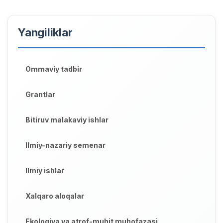
Yangiliklar
Ommaviy tadbir
Grantlar
Bitiruv malakaviy ishlar
Ilmiy-nazariy semenar
Ilmiy ishlar
Xalqaro aloqalar
Ekologiya va atrof-muhit muhofazasi