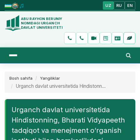
UZ
RU
EN
ABU RAYHON BERUNIY
NOMIDAGI URGANCH
DAVLAT UNIVERSITETI
Bosh sahifa
Yangiliklar
Urganch davlat universitetida Hindistonn...
Urganch davlat universitetida
Hindistonning, Bharati Vidyapeeth
tadqiqot va menejment о‘rganish