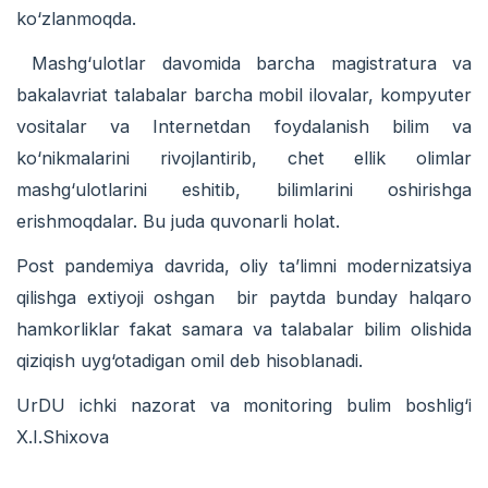
kо‘zlanmoqda.
Mashg‘ulotlar davomida barcha magistratura va
bakalavriat talabalar barcha mobil ilovalar, kompyuter
vositalar va Internetdan foydalanish bilim va
kо‘nikmalarini rivojlantirib, chet ellik olimlar
mashg‘ulotlarini eshitib, bilimlarini oshirishga
erishmoqdalar. Bu juda quvonarli holat.
Post pandemiya davrida, oliy ta’limni modernizatsiya
qilishga extiyoji oshgan bir paytda bunday halqaro
hamkorliklar fakat samara va talabalar bilim olishida
qiziqish uyg‘otadigan omil deb hisoblanadi.
UrDU ichki nazorat va monitoring bulim boshlig‘i
X.I.Shixova