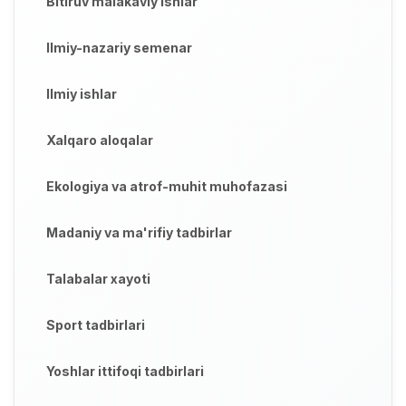
Bitiruv malakaviy ishlar
Ilmiy-nazariy semenar
Ilmiy ishlar
Xalqaro aloqalar
Ekologiya va atrof-muhit muhofazasi
Madaniy va ma'rifiy tadbirlar
Talabalar xayoti
Sport tadbirlari
Yoshlar ittifoqi tadbirlari