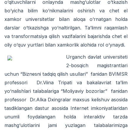
о‘qituvchilarni onlaynda mashg‘ulotlar о‘tkazish
bо‘yicha bilim kо‘nikmalarini oshirish va chet el
xamkor universitetlar bilan aloqa о‘rnatgan holda
darslar о‘tkazishga yо‘naltirilgan. Ta’limni raqamlash
va transformatsiya qilish vazifalarini bajarishda chet el
oliy о‘quv yurtlari bilan xamkorlik alohida rol о‘ynaydi.
Urganch davlat universiteti
2-bosqich magistrantlari
uchun “Biznesni tadqiq qilish usullari” fanidan BVIMSR
professori Dr.Viina Tripati va bakalavriat ta’lim
yо‘nalishlari talabalariga “Moliyaviy bozorlar” fanidan
professor Dr.Alka Dxingralar maxsus kelishuv asosida
tasdiklangan dastur asosida Internet imkoniyatlaridan
unumli foydalangan holda interaktiv tarzda
mashg‘ulotlarini jami yuzlagan talabalarimizga