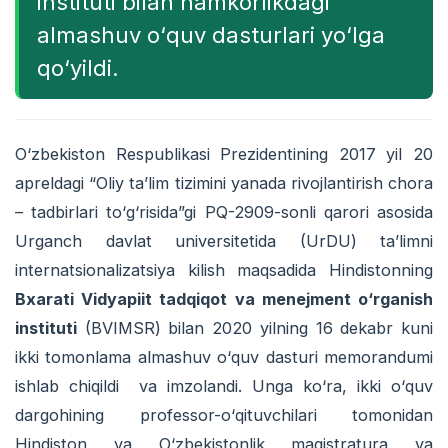
instituti bilan hamkorlikdagi
almashuv о‘quv dasturlari yо‘lga
qо‘yildi.
О‘zbekiston Respublikasi Prezidentining 2017 yil 20
apreldagi “Oliy ta’lim tizimini yanada rivojlantirish chora
– tadbirlari tо‘g‘risida”gi PQ-2909-sonli qarori asosida
Urganch davlat universitetida (UrDU) ta’limni
internatsionalizatsiya kilish maqsadida Hindistonning
Bxarati Vidyapiit tadqiqot va menejment о‘rganish
instituti
(BVIMSR) bilan 2020 yilning 16 dekabr kuni
ikki tomonlama almashuv о‘quv dasturi memorandumi
ishlab chiqildi va imzolandi. Unga kо‘ra, ikki о‘quv
dargohining professor-о‘qituvchilari tomonidan
Hindiston va О‘zbekistonlik magistratura va