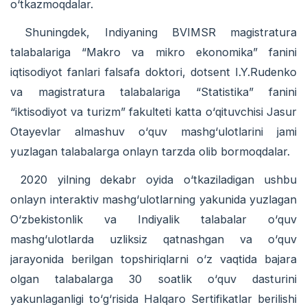
о‘tkazmoqdalar.
Shuningdek, Indiyaning BVIMSR magistratura
talabalariga “Makro va mikro ekonomika” fanini
iqtisodiyot fanlari falsafa doktori, dotsent I.Y.Rudenko
va magistratura talabalariga “Statistika” fanini
“iktisodiyot va turizm” fakulteti katta о‘qituvchisi Jasur
Otayevlar almashuv о‘quv mashg‘ulotlarini jami
yuzlagan talabalarga onlayn tarzda olib bormoqdalar.
2020 yilning dekabr oyida о‘tkaziladigan ushbu
onlayn interaktiv mashg‘ulotlarning yakunida yuzlagan
О‘zbekistonlik va Indiyalik talabalar о‘quv
mashg‘ulotlarda uzliksiz qatnashgan va о‘quv
jarayonida berilgan topshiriqlarni о‘z vaqtida bajara
olgan talabalarga 30 soatlik о‘quv dasturini
yakunlaganligi tо‘g‘risida Halqaro Sertifikatlar berilishi