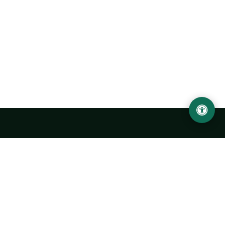
Abu Rayhon Beruniy nomidagi Urganch davlat
universiteti
O‘zbekiston, Urganch shahar, 220100, Hamid Olimjon ko‘chasi, 14-
uy
+998 62 224 6700