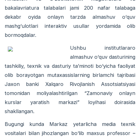
bakalavriatura talabalari jami 200 nafar talabaga
dekabr oyida onlayn tarzda almashuv о‘quv
mashg‘ulotlari interaktiv usullar yordamida olib
bormoqdalar.
Ushbu institutlararo
almashuv о‘quv dasturining
tashkiliy, texnik va dasturiy ta’minoti bо‘yicha faoliyat
olib borayotgan mutaxassislarning birlamchi tajribasi
Jaxon banki Xalqaro Rivojlanish Assotsiatsiyasi
tomonidan moliyalashtirilgan “Zamonaviy onlayn
kurslar yaratish markazi” loyihasi doirasida
shakllangan.
Bugungi kunda Markaz yetarlicha media texnik
vositalari bilan jihozlangan bо‘lib maxsus professor –